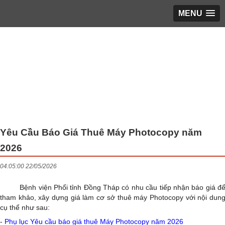
MENU
Trang chủ
▼
Giới thiệu
▼
LỊCH LÀM VIỆC
▼
Phổ biến giáo dục pháp luật
▼
Hoạt động KH&ĐT
▼
Yêu Cầu Báo Giá Thuê Máy Photocopy năm
2026
Bạn cần biết
▼
04:05:00 22/05/2026
Tin tổng hợp
▼
Bệnh viện Phổi tỉnh Đồng Tháp có nhu cầu tiếp nhận báo giá đ
TUYỂN DỤNG
▼
tham khảo, xây dựng giá làm cơ sở thuê máy Photocopy với nội dun
cụ thể như sau:
ĐĂNG KÝ KHÁM
▼
-
Phụ lục Yêu cầu báo giá thuê Máy Photocopy năm 2026