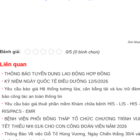
Hình ảnh
▼
Liên hệ
▼
Ánh Nhự
Đánh giá:
0/5 (0 bình chọn)
Liên quan
THÔNG BÁO TUYỂN DỤNG LAO ĐỘNG HỢP ĐỒNG
KỶ NIỆM NGÀY QUỐC TẾ ĐIỀU DƯỠNG 12/5/2026
Yêu cầu báo giá Hệ thống tường lửa, cân bằng tải và lưu trữ đả
bảo công tác an toàn thông tin
Yêu cầu báo giá thuê phần mềm Khám chữa bệnh HIS - LIS - HIS 
RIS/PACS - EMR
BỆNH VIỆN PHỔI ĐỒNG THÁP TỔ CHỨC CHƯƠNG TRÌNH VU
TẾT THIẾU NHI 01/6 CHO CON CÔNG ĐOÀN VIÊN NĂM 2026
Thông Báo Về việc Giỗ Tổ Hùng Vương, Ngày Chiến thắng 30/4 v