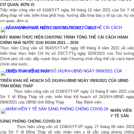
CƠ QUAN, ĐƠN VỊ
Tiếp nhận công văn số 4169/SYT ngày 04 tháng 10 năm 2021 của Sở Y t
đồng tháp về việc triển khai phối hợp, hướng dẫn khai báo y tế tại các trụ s
cơ quan, đơn vị.
ĐẨY MẠNH THỰC HIỆN CHƯƠNG TRÌNH TỔNG THỂ CẢI CÁCH HÀNH
CHÍNH NHÀ NƯỚC GIAI ĐOẠN 2021 – 2030
Thực hiện Công văn số 3643/SYT-VP ngày 08 tháng 9 năm 2021 về việ
triển khai thực hiện Chỉ thị số 23/CT-TTg ngày 02/9/2021 của Thủ tướn
Chính phủ về việc đẩy mạnh thực hiện Chương trình tổng thể cải cách hàn
chính nhà nước...
TRIỂN KHAI KẾ HOẠCH SỐ 241/KH-UBND NGÀY 09/8/2021 CỦA UBND
TỈNH ĐỒNG THÁP
Thực hiện công văn số 3138/SYT-VP ngày 13 tháng 8 năm 2021 củ
Sở Y tế Đồng Tháp về việc triển khai Kế hoạch số 241/KH-UBND ngà
09/8/2021 của UBND tỉnh Đồng Tháp Nay Bệnh viện...
NHÂN VIÊN
Y TẾ SẴN
SÀNG PHÒNG CHỐNG COVID-19
Thực hiện công văn số 2246/SYT-VP ngày 27 tháng 06 năm 202
của Sở Y tế Đồng Tháp về việc nhân viên y tế sẵn sàng phòng chốn