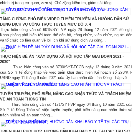
chính trị trong cơ quan, đơn vị. Chủ động kiểm tra, giám sát tăng...
TĂNG CƯỜNG PHỔ BIẾN VIDEO TUYÊN TRUYỀN VÀ HƯỚNG DẪN SỬ
DỤNG DỊCH VỤ CÔNG TRỰC TUYẾN MỨC ĐỘ 3, 4
Thực hiện công văn số 6018/SYT-VP ngày 28 tháng 12 năm 2021 đề ngh
Khoa phòng phổ biến tới toàn thể cán bộ, công chức, viên chức, người dâ
và tổ chức có liên quan về lợi ích khi sử dụng dịch vụ công...
THỰC HIỆN ĐỀ ÁN “XÂY DỰNG XÃ HỘI HỌC TẬP GIAI ĐOẠN 2021 -
2030”
Thực hiện công văn số 3730/SYT-TCCB ngày 13 tháng 9 năm 202
của Sở Y tế đồng tháp về việc triển khai thực hiện Kế hoạch số 278/KH
UBND ngày 11 tháng 9 năm 2021 của Ủy ban nhân dân tỉnh Đồng Tháp về...
TUYÊN TRUYỀN, PHỔ BIẾN, NÂNG CAO NHẬN THỨC VÀ TRÁCH NHIỆM
VỀ AN TOÀN THÔNG TIN
Thực hiện công văn số 4171/SYT-VP ngày 04 tháng 10 năm 2021 củ
Sở Y tế Đồng Tháp về việc tuyên truyền, phổ biến nâng cao nhận thức v
trách nhiệm về an toàn thông...
TRIỂN KHAI PHỐI HỢP, HƯỚNG DẪN KHAI BÁO Y TẾ TẠI CÁC TRỤ SỞ