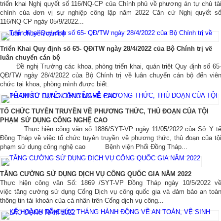
triển khai Nghị quyết số 116/NQ-CP của Chính phủ về phương án tự chủ tà
chính của đơn vị sự nghiệp công lập năm 2022 Căn cứ Nghị quyết s
116/NQ-CP ngày 05/9/2022...
Triển Khai Quy định số 65- QĐ/TW ngày 28/4/2022 của Bộ Chính trị về
luân chuyển cán bộ
Đề nghị Trưởng các khoa, phòng triển khai, quán triệt Quy định số 65
QĐ/TW ngày 28/4/2022 của Bộ Chính trị về luân chuyển cán bộ đến viê
chức tại khoa, phòng mình được biết.
TỔ CHỨC TUYÊN TRUYỀN VỀ PHƯƠNG THỨC, THỦ ĐOẠN CỦA TỘI
PHẠM SỬ DỤNG CÔNG NGHỆ CAO
Thực hiện công văn số 1886/SYT-VP ngày 11/05/2022 của Sở Y t
Đồng Tháp về việc tổ chức tuyên truyền về phương thức, thủ đoạn của tộ
phạm sử dụng công nghệ cao Bệnh viện Phổi Đồng Tháp...
TĂNG CƯỜNG SỬ DỤNG DỊCH VỤ CÔNG QUỐC GIA NĂM 2022
Thực hiện công văn Số: 1869 /SYT-VP Đồng Tháp ngày 10/5/2022 v
việc tăng cường sử dụng Cổng Dịch vụ công quốc gia và đảm bảo an toà
thông tin tài khoản của cá nhân trên Cổng dịch vụ công...