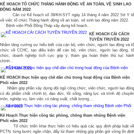
KẾ HOẠCH TỔ CHỨC THÁNG HÀNH ĐỘNG VỀ AN TOÀN, VỆ SINH LAO
ĐỘNG NĂM 2022
Căn cứ Kế hoạch số 39/KH-SYT ngày 14 tháng 4 năm 2022 Sở Y t
về việc tổ chức Tháng hành động về an toàn, vệ sinh lao động năm 2022
Bệnh viện Phổi Đồng Tháp xây dựng kế hoạch...
KẾ HOẠCH CẢI CÁCH
TUYÊN TRUYỀN 2022
Nhằm tăng cường sự hiểu biết của cán bộ, viên chức, người lao động và t
chức về CCHC, tạo điều kiện để cán bộ, viên chức, người lao động, t
chức, doanh nghiệp tích cực góp ý, tham gia hoàn thiện thủ tục hàn
chính...
KẾ HOẠCH thực hiện quy chế dân chủ trong hoạt động của Bệnh viện
Phổi năm 2022
Nhằm góp phần xây dựng đội ngũ công chức, viên chức, người lao độn
có đủ phẩm chất chính trị, đạo đức, lối sống, năng lực và trình độ chuyê
môn, nghiệp vụ, làm việc có năng suất, chất lượng,...
Kế Hoạch Thực hiện công tác phòng, chống tham nhũng Bệnh viện
Phổi năm 2022
Tổ chức triển khai thực hiện có hiệu quả các quy định pháp luật v
PCTN, từng bước ngăn chặn, đẩy lùi tham nhũng góp phần giữ vững ổn địn