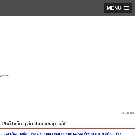
MENU
Trang chủ
▼
Giới thiệu
▼
LỊCH LÀM VIỆC
▼
Phổ biến giáo dục pháp luật
▼
Hoạt động KH&ĐT
▼
Bạn cần biết
▼
Tin tổng hợp
▼
TUYỂN DỤNG
▼
Phổ biến giáo dục pháp luật
ĐĂNG KÝ KHÁM
▼