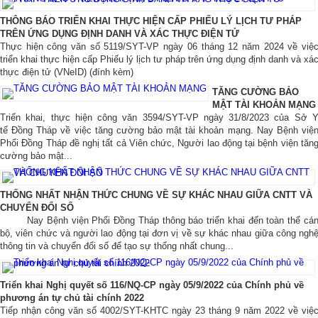
Hình ảnh
▼
THÔNG BÁO TRIỂN KHAI THỰC HIỆN CẤP PHIẾU LÝ LỊCH TƯ PHÁP
TRÊN ỨNG DỤNG ĐỊNH DANH VÀ XÁC THỰC ĐIỆN TỬ
Thực hiện công văn số 5119/SYT-VP ngày 06 tháng 12 năm 2024 về việ
Liên hệ
▼
triển khai thực hiện cấp Phiếu lý lịch tư pháp trên ứng dụng định danh và xá
thực điện tử (VNeID) (đính kèm)
TĂNG CƯỜNG BẢO
MẬT TÀI KHOẢN MẠNG
Triển khai, thực hiện công văn 3594/SYT-VP ngày 31/8/2023 của Sở 
tế Đồng Tháp về việc tăng cường bảo mật tài khoản mạng. Nay Bệnh việ
Phổi Đồng Tháp đề nghị tất cả Viên chức, Người lao động tại bệnh viện tăn
cường bảo mật...
THỐNG NHẤT NHẬN THỨC CHUNG VỀ SỰ KHÁC NHAU GIỮA CNTT VÀ
CHUYỂN ĐỔI SỐ
Nay Bệnh viện Phổi Đồng Tháp thông báo triển khai đến toàn thể cá
bộ, viên chức và người lao động tại đơn vị về sự khác nhau giữa công ngh
thông tin và chuyển đổi số để tạo sự thống nhất chung...
Triển khai Nghị quyết số 116/NQ-CP ngày 05/9/2022 của Chính phủ về
phương án tự chủ tài chính 2022
Tiếp nhận công văn số 4002/SYT-KHTC ngày 23 tháng 9 năm 2022 về việ