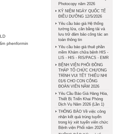
Photocopy năm 2026
KỶ NIỆM NGÀY QUỐC TẾ
ĐIỀU DƯỠNG 12/5/2026
Yêu cầu báo giá Hệ thống
tường lửa, cân bằng tải và
lưu trữ đảm bảo công tác an
ELD
toàn thông tin
cấm phenformin
Yêu cầu báo giá thuê phần
mềm Khám chữa bệnh HIS -
LIS - HIS - RIS/PACS - EMR
BỆNH VIỆN PHỔI ĐỒNG
THÁP TỔ CHỨC CHƯƠNG
TRÌNH VUI TẾT THIẾU NHI
01/6 CHO CON CÔNG
ĐOÀN VIÊN NĂM 2026
Yêu Cầu Báo Giá Hàng Hóa,
Thiết Bị Triển Khai Phòng
Dịch Vụ Năm 2026 (Lần 1)
THÔNG BÁO Về việc công
nhận kết quả trúng tuyển
trong kỳ xét tuyển viên chức
Bệnh viện Phổi năm 2025