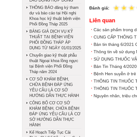
LAO ĐỘNG HỢP ĐỒNG
THÔNG BÁO đăng ký tham
Đánh giá:
dự và báo cáo tại Hội nghị
Khoa học kỹ thuật bệnh viện
Liên quan
Phổi Đồng Tháp 2025
Các sản phẩm trong 
BẢNG GIÁ DỊCH VỤ KỸ
THUẬT TẠI BỆNH VIỆN
CUNG CẤP THÔNG TI
PHỔI ĐỒNG THÁP ÁP
Bản tin tháng 6/2021
DỤNG TỪ NGÀY 01/01/2025
Thông tin về sử dụng
Chuyển giao kỹ thuật phẫu
SỬ DỤNG THUỐC VẬ
thuật Ngoại khoa lồng ngực
tại Bệnh viện Phổi Đồng
Bản Tin Tháng 4/20
Tháp năm 2024
Bệnh Hen suyễn ở trẻ
CƠ SỞ KHÁM BỆNH,
THÔNG TIN THUỐC THÁ
CHỮA BỆNH ĐÁP ỨNG
THÔNG TIN THUỐC THÁ
YÊU CẦU LÀ CƠ SỞ
HƯỚNG DẪN THỰC HÀNH
Nguyên nhân, triệu ch
CÔNG BỐ CƠ CƠ SỞ
KHÁM BỆNH, CHỮA BỆNH
ĐÁP ỨNG YÊU CẦU LÀ CƠ
SỞ HƯỚNG DẪN THỰC
HÀNH
Kế Hoạch Tiếp Tục Cải