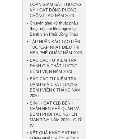
ĐOÀN GIÁM SÁT THƯỜNG
KỲ HOẠT ĐỘNG PHÒNG
CHỐNG LAO NĂM 2023
Chuyển giao kỹ thuật phẫu
thuật nội soi lồng ngực tại
Bệnh viện Phổi Đồng Tháp
TẬP HUẤN ĐÀO TẠO LIÊN
TỤC “CẬP NHẬT ĐIỀU TRỊ
HEN PHẾ QUẢN” NĂM 2023
BÁO CÁO TỰ KIỂM TRA,
ĐÁNH GIÁ CHẤT LƯỢNG
BỆNH VIỆN NĂM 2020
BÁO CÁO TỰ KIỂM TRA,
ĐÁNH GIÁ CHẤT LƯỢNG
BỆNH VIỆN 6 THÁNG NĂM
2020
SINH HOẠT CLB BỆNH
NHÂN HEN PHẾ QUẢN VÀ
BỆNH PHỔI TẮC NGHẼN
MẠN TÍNH NĂM 2020 - QUÝ
IV
KẾT QUẢ KHẢO SÁT HÀI
LÒNG NHÂN VIÊN VIÊN Y