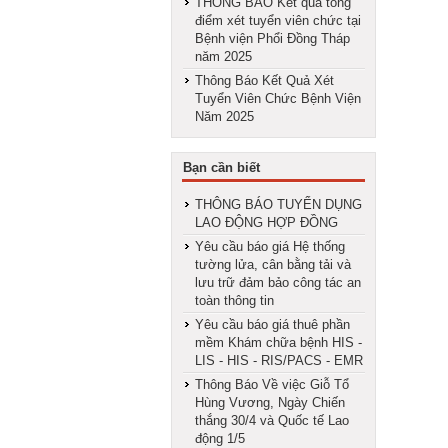
THÔNG BÁO Kết quả tổng
điểm xét tuyển viên chức tại
Bệnh viện Phổi Đồng Tháp
năm 2025
Thông Báo Kết Quả Xét
Tuyển Viên Chức Bệnh Viện
Năm 2025
Bạn cần biết
THÔNG BÁO TUYỂN DỤNG
LAO ĐỘNG HỢP ĐỒNG
Yêu cầu báo giá Hệ thống
tường lửa, cân bằng tải và
lưu trữ đảm bảo công tác an
toàn thông tin
Yêu cầu báo giá thuê phần
mềm Khám chữa bệnh HIS -
LIS - HIS - RIS/PACS - EMR
Thông Báo Về việc Giỗ Tổ
Hùng Vương, Ngày Chiến
thắng 30/4 và Quốc tế Lao
động 1/5