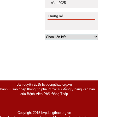
năm 2025
Thống kê
Bản quyền 2015 bvpdongthap.org.vn
 hành vi sao chép thông tin phải được sự đồng ý bằng văn bản
của Bệnh Viện Phổi Đồng Tháp
Copyright 2015 bvpdongthap.org.vn