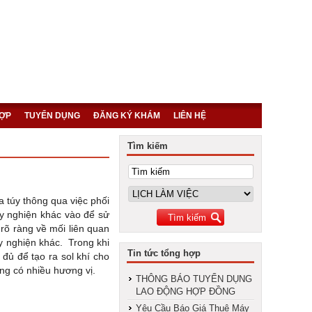
HỢP
TUYỂN DỤNG
ĐĂNG KÝ KHÁM
LIÊN HỆ
Tìm kiếm
 túy thông qua việc phối
ây nghiện khác vào để sử
rõ ràng về mối liên quan
ây nghiện khác. Trong khi
Tin tức tổng hợp
đủ để tạo ra sol khí cho
ờng có nhiều hương vị.
THÔNG BÁO TUYỂN DỤNG
LAO ĐỘNG HỢP ĐỒNG
Yêu Cầu Báo Giá Thuê Máy