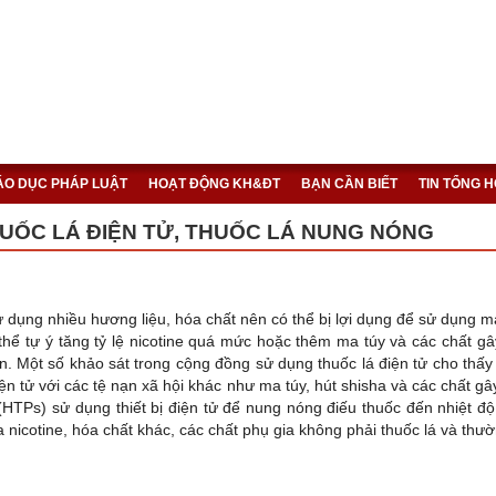
IÁO DỤC PHÁP LUẬT
HOẠT ĐỘNG KH&ĐT
BẠN CẦN BIẾT
TIN TỔNG 
HUỐC LÁ ĐIỆN TỬ, THUỐC LÁ NUNG NÓNG
ng nhiều hương liệu, hóa chất nên có thể bị lợi dụng để sử dụng ma
thể tự ý tăng tỷ lệ nicotine quá mức hoặc thêm ma túy và các chất g
n. Một số khảo sát trong cộng đồng sử dụng thuốc lá điện tử cho thấy 
ện tử với các tệ nạn xã hội khác như ma túy, hút shisha và các chất g
(HTPs) sử dụng thiết bị điện tử để nung nóng điếu thuốc đến nhiệt độ 
 nicotine, hóa chất khác, các chất phụ gia không phải thuốc lá và thư