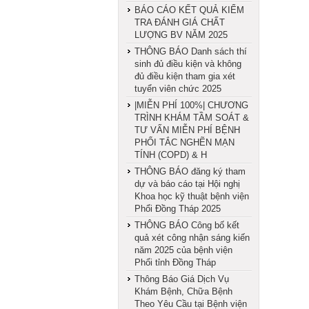
BÁO CÁO KẾT QUẢ KIỂM
TRA ĐÁNH GIÁ CHẤT
LƯỢNG BV NĂM 2025
THÔNG BÁO Danh sách thí
sinh đủ điều kiện và không
đủ điều kiện tham gia xét
tuyển viên chức 2025
|MIỄN PHÍ 100%| CHƯƠNG
TRÌNH KHÁM TẦM SOÁT &
TƯ VẤN MIỄN PHÍ BỆNH
PHỔI TẮC NGHẼN MẠN
TÍNH (COPD) & H
THÔNG BÁO đăng ký tham
dự và báo cáo tại Hội nghị
Khoa học kỹ thuật bệnh viện
Phổi Đồng Tháp 2025
THÔNG BÁO Công bố kết
quả xét công nhận sáng kiến
năm 2025 của bệnh viện
Phổi tỉnh Đồng Tháp
Thông Báo Giá Dịch Vụ
Khám Bệnh, Chữa Bệnh
Theo Yêu Cầu tại Bệnh viện