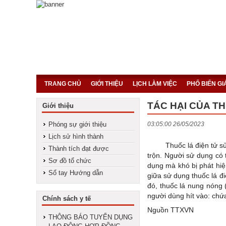
TRANG CHỦ
GIỚI THIỆU
LỊCH LÀM VIỆC
PHỔ BIẾN G
TÁC HẠI CỦA T
Giới thiệu
Phóng sự giới thiệu
03:05:00 26/05/2023
Lịch sử hình thành
Thuốc lá điện tử sử dụ
Thành tích đạt được
trộn. Người sử dụng có 
Sơ đồ tổ chức
dụng mà khó bị phát hiệ
Sổ tay Hướng dẫn
giữa sử dụng thuốc lá đi
đó, thuốc lá nung nóng 
người dùng hít vào: chứa
Chính sách y tế
Nguồn TTXVN
THÔNG BÁO TUYỂN DỤNG