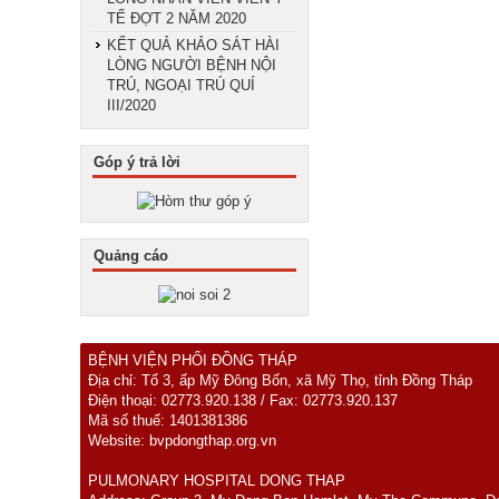
TẾ ĐỢT 2 NĂM 2020
KẾT QUẢ KHẢO SÁT HÀI
LÒNG NGƯỜI BỆNH NỘI
TRÚ, NGOẠI TRÚ QUÍ
III/2020
Góp ý trả lời
Quảng cáo
BỆNH VIỆN PHỔI ĐỒNG THÁP
Địa chỉ: Tổ 3, ấp Mỹ Đông Bốn, xã Mỹ Thọ, tỉnh Đồng Tháp
Điện thoại: 02773.920.138 / Fax: 02773.920.137
Mã số thuế: 1401381386
Website: bvpdongthap.org.vn
PULMONARY HOSPITAL DONG THAP