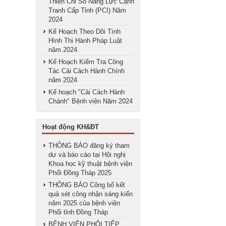
Thiện Chỉ Số Nằng Lực Cạnh
Tranh Cấp Tỉnh (PCI) Năm
2024
Kế Hoạch Theo Dõi Tình
Hình Thi Hành Pháp Luật
năm 2024
Kế Hoạch Kiểm Tra Công
Tác Cải Cách Hành Chính
năm 2024
Kế hoạch "Cải Cách Hành
Chánh" Bệnh viện Năm 2024
Hoạt động KH&ĐT
THÔNG BÁO đăng ký tham
dự và báo cáo tại Hội nghị
Khoa học kỹ thuật bệnh viện
Phổi Đồng Tháp 2025
THÔNG BÁO Công bố kết
quả xét công nhận sáng kiến
năm 2025 của bệnh viện
Phổi tỉnh Đồng Tháp
BỆNH VIỆN PHỔI TIẾP