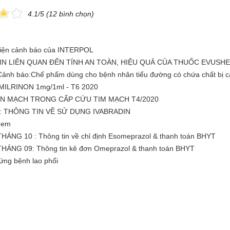
4.1/5 (12 bình chọn)
diện cảnh báo của INTERPOL
N LIÊN QUAN ĐẾN TÍNH AN TOÀN, HIỆU QUẢ CỦA THUỐC EVUSH
 Cảnh báo:Chế phẩm dùng cho bệnh nhân tiểu đường có chứa chất bị 
 MILRINON 1mg/1ml - T6 2020
N MẠCH TRONG CẤP CỨU TIM MẠCH T4/2020
20: THÔNG TIN VỀ SỬ DỤNG IVABRADIN
 em
NG 10 : Thông tin về chỉ định Esomeprazol & thanh toán BHYT
NG 09: Thông tin kê đơn Omeprazol & thanh toán BHYT
ứng bệnh lao phổi