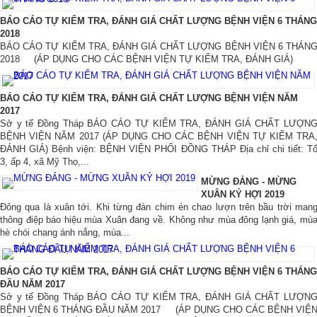
Hình ảnh
▼
BÁO CÁO TỰ KIỂM TRA, ĐÁNH GIÁ CHẤT LƯỢNG BỆNH VIỆN 6 THÁNG
2018
BÁO CÁO TỰ KIỂM TRA, ĐÁNH GIÁ CHẤT LƯỢNG BỆNH VIỆN 6 THÁN
Liên hệ
▼
2018 (ÁP DỤNG CHO CÁC BỆNH VIỆN TỰ KIỂM TRA, ĐÁNH GIÁ)
BÁO CÁO TỰ KIỂM TRA, ĐÁNH GIÁ CHẤT LƯỢNG BỆNH VIỆN NĂM
2017
Sở y tế Đồng Tháp BÁO CÁO TỰ KIỂM TRA, ĐÁNH GIÁ CHẤT LƯỢN
BỆNH VIỆN NĂM 2017 (ÁP DỤNG CHO CÁC BỆNH VIỆN TỰ KIỂM TRA
ĐÁNH GIÁ) Bệnh viện: BỆNH VIỆN PHỔI ĐỒNG THÁP Địa chỉ chi tiết: T
3, ấp 4, xã Mỹ Thọ,...
MỪNG ĐẢNG - MỪNG
XUÂN KỶ HỢI 2019
Đông qua là xuân tới. Khi từng đàn chim én chao lượn trên bầu trời man
thông điệp báo hiệu mùa Xuân đang về. Không như mùa đông lạnh giá, mù
hè chói chang ánh nắng, mùa...
BÁO CÁO TỰ KIỂM TRA, ĐÁNH GIÁ CHẤT LƯỢNG BỆNH VIỆN 6 THÁNG
ĐẦU NĂM 2017
Sở y tế Đồng Tháp BÁO CÁO TỰ KIỂM TRA, ĐÁNH GIÁ CHẤT LƯỢN
BỆNH VIỆN 6 THÁNG ĐẦU NĂM 2017 (ÁP DỤNG CHO CÁC BỆNH VIỆ