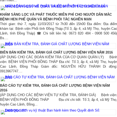
vấn miễn...
KHÁM SÀNG LỌC VÀ PHÁT THUỐC MIỄN PHÍ CHO NGƯỜI DÂN MẮC
BỆNH HEN PHẾ QUẢN VÀ BỆNH PHỔI TẮC NGHẼN MẠN
Thời gian: thứ 7, ngày 11/03/2017 từ 7h30 đến 15h00 Địa điểm: Địa điể
khám tại: Bệnh viện Phổi tỉnh Đồng Tháp.(Tổ 3, ấp 4, xã Mỹ Thọ, huyện Ca
Lãnh, tỉnh Đồng Tháp) ☎ Chi tiết liên hệ: 0673 820 484 - 0908 500 456
Bs....
BIÊN BẢN KIỂM TRA, ĐÁNH GIÁ CHẤT LƯỢNG BỆNH VIỆN NĂM 2016
(ÁP DỤNG CHO CÁC ĐOÀN KIỂM TRA CỦA CƠ QUAN QUẢN LÝ) Bện
viện: BỆNH VIỆN PHỔI ĐỒNG THÁP Địa chỉ: Tổ 3, ấp 4, xã Mỹ Thọ, huyệ
Cao Lãnh, Đồng Tháp Giám đốc: NGUYỄN HỮU THÀNH Di động
0913967747....
BÁO CÁO TỰ KIỂM TRA, ĐÁNH GIÁ CHẤT LƯỢNG BỆNH VIỆN NĂM
2016
(ÁP DỤNG CHO CÁC BỆNH VIỆN TỰ KIỂM TRA, ĐÁNH GIÁ) Bệnh viện
BỆNH VIỆN PHỔI ĐỒNG THÁP Địa chỉ chi tiết: Tổ 3, ấp 4, xã Mỹ Thọ
huyện Cao Lãnh, Đồng...