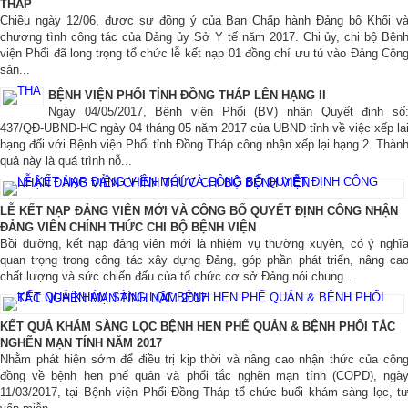
THÁP
Chiều ngày 12/06, được sự đồng ý của Ban Chấp hành Đảng bộ Khối v
chương tình công tác của Đảng ủy Sở Y tế năm 2017. Chi ủy, chi bộ Bện
viện Phổi đã long trọng tổ chức lễ kết nạp 01 đồng chí ưu tú vào Đảng Cộn
sản...
BỆNH VIỆN PHỔI TỈNH ĐỒNG THÁP LÊN HẠNG II
Ngày 04/05/2017, Bệnh viện Phổi (BV) nhận Quyết định số
437/QĐ-UBND-HC ngày 04 tháng 05 năm 2017 của UBND tỉnh về việc xếp lạ
hạng đối với Bệnh viện Phổi tỉnh Đồng Tháp công nhận xếp lại hạng 2. Thàn
quả này là quá trình nỗ...
LỄ KẾT NẠP ĐẢNG VIÊN MỚI VÀ CÔNG BỐ QUYẾT ĐỊNH CÔNG NHẬN
ĐẢNG VIÊN CHÍNH THỨC CHI BỘ BỆNH VIỆN
Bồi dưỡng, kết nạp đảng viên mới là nhiệm vụ thường xuyên, có ý nghĩ
quan trọng trong công tác xây dựng Đảng, góp phần phát triển, nâng ca
chất lượng và sức chiến đấu của tổ chức cơ sở Đảng nói chung...
KẾT QUẢ KHÁM SÀNG LỌC BỆNH HEN PHẾ QUẢN & BỆNH PHỔI TẮC
NGHẼN MẠN TÍNH NĂM 2017
Nhằm phát hiện sớm để điều trị kịp thời và nâng cao nhận thức của cộn
đồng về bệnh hen phế quản và phổi tắc nghẽn mạn tính (COPD), ngà
11/03/2017, tại Bệnh viện Phổi Đồng Tháp tổ chức buổi khám sàng lọc, t