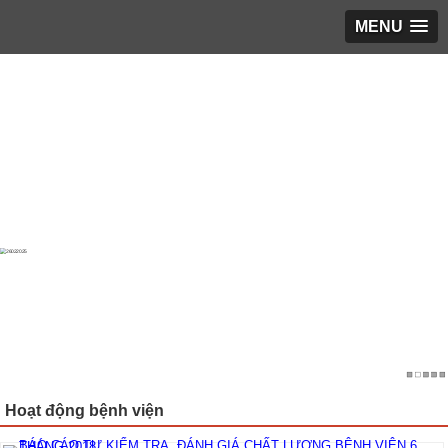
MENU
Trang chủ
▼
Giới thiệu
▼
LỊCH LÀM VIỆC
▼
Phổ biến giáo dục pháp luật
▼
Hoạt động KH&ĐT
▼
Bạn cần biết
▼
Tin tổng hợp
▼
TUYỂN DỤNG
▼
Hoạt động bệnh viện
ĐĂNG KÝ KHÁM
▼