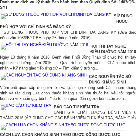
Danh mục dịch vụ kỹ thuật Ban hành kèm theo Quyết định Số: 1403/QĐ-
SYT
SỬ DỤNG
THUỐC
PHÙ HỢP VỚI CHỈ ĐỊNH ĐÃ ĐĂNG KÝ
SỬ DỤNG THUỐC PHÙ HỢP VỚI CHỈ ĐỊNH ĐÃ ĐĂNG KÝ (Dựa the
công văn 7086/BYT-BH ngày 26 tháng 9 năm 2016)
HỘI THI TAY NGHỀ
ĐIỀU DƯỠNG NĂM 2016
Ngày 13 tháng 9 năm 2016, Bệnh viện Phổi Đồng Tháp tổ chức hội thi ta
nghề điều dưỡng năm 2016: – Quy trình chuyên môn – Chăm sóc bện
nhân – Kỹ năng giao tiếp ứng xử – Tìm kiếm ý tưởng...
CÁC NGUYÊN TẮC SỬ
DỤNG KHÁNG SINH
Viêm phế quản cấp ở người lớn và lựa chọn kháng sinh Các nhóm khán
sinh và tác dụng Lựa chọn thuốc kháng sinh phụ thuộc hai yếu tố: ngườ
bệnh và vi khuẩn gây bệnh. Yếu tố liên quan đến người bệnh cần xem...
BÁO CÁO TỰ KIỂM TRA
ĐÁNH GIÁ CHẤT LƯỢNG BỆNH VIỆN 
THÁNG 2016 (ÁP DỤNG CHO CÁC BỆNH VIỆN TỰ KIỂM TRA, ĐÁNH GIÁ)
CÁCH LỰA CHỌN KHÁNG SINH THEO DƯỢC ĐỘNG-DƯỢC LỰC