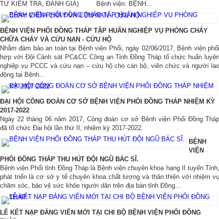
TỰ KIỂM TRA, ĐÁNH GIÁ) Bệnh viện: BỆNH...
BỆNH VIỆN PHỔI ĐỒNG THÁP TẬP HUẤN NGHIỆP VỤ PHÒNG CHÁY
CHỮA CHÁY VÀ CỨU NẠN - CỨU HỘ
Nhằm đảm bảo an toàn tại Bệnh viện Phổi, ngày 02/06/2017, Bệnh viện phố
hợp với Đội Cảnh sát PC&CC Công an Tỉnh Đồng Tháp tổ chức huấn luyệ
nghiệp vụ PCCC và cứu nạn – cứu hộ cho cán bộ, viên chức và người la
động tại Bệnh...
ĐẠI HỘI CÔNG ĐOÀN CƠ SỞ BỆNH VIỆN PHỔI ĐỒNG THÁP NHIỆM KỲ
2017-2022
Ngày 22 tháng 06 năm 2017, Công đoàn cơ sở Bệnh viện Phổi Đồng Thá
đã tổ chức Đại hội lần thứ II, nhiệm kỳ 2017-2022.
BỆNH
VIỆN
PHỔI ĐỒNG THÁP THU HÚT ĐỘI NGŨ BÁC SĨ.
Bệnh viện Phổi tỉnh Đồng Tháp là Bệnh viện chuyên khoa hạng II tuyến Tỉnh
phát triển là cơ sở y tế chuyên khoa chất lượng và thân thiện với nhiệm v
chăm sóc, bảo vệ sức khỏe người dân trên địa bàn tỉnh Đồng...
LỄ KẾT NẠP ĐẢNG VIÊN MỚI TẠI CHI BỘ BỆNH VIỆN PHỔI ĐỒNG