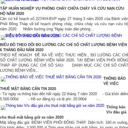
Hình ảnh
▼
TẬP HUẤN NGHIỆP VỤ PHÒNG CHÁY CHỮA CHÁY VÀ CỨU NẠN CỨU
HỘ NĂM 2020
Căn cứ kế hoạch số 227/KH-BVP ngày 27 tháng 3 năm 2020 của Bệnh việ
Liên hệ
▼
Phổi Đồng Tháp về kế hoạch phòng cháy, chữa cháy và cứu nạn cứu h
năm 2020. Nhằm hưởng ứng “Ngày toàn dân phòng...
BIỂU ĐỒ THEO DÕI ĐO LƯỜNG CÁC CHỈ SỐ CHẤT LƯỢNG BỆNH VIỆN
6 THÁNG ĐẦU NĂM 2020
THEO KẾ HOẠCH ĐỀ RA VỀ VIỆC THỰC HIỆN , ĐO LƯỜNG CÁC CH
SỐ CHẤT LƯỢNG BỆNH VIỆN NĂM 2020. TẠI BỆNH VIỆN PHỔI ĐỒN
THÁP ÁP DỤNG CÁC CHỈ SỐ SAU: DANH MỤC CÁC CHỈ SỐ CHẤ
LƯỢNG BỆNH VIỆN...
THÔNG BÁO
VỀ VIỆC
THUÊ MẶT BẰNG CĂN TIN 2020
- Từ ngày ra thông báo đến hết ngày 22 tháng 7 năm 2020 - Giá khởi điể
5.500.000đ - Hồ sơ đăng ký và lệ phí: 20.000đ -...
Thông báo
V/v đấu giá
cho thuê mặt bằng giữ xe năm 2020
Mặt bằng đấu giá: BỆNH VIỆN PHỔI ĐỒNG THÁP, Diện tích: 160 m vuông
Giá khởi điểm: 3.500.000 đ Thời gian khảo sát mặt bằng: từ ngày ra thôn