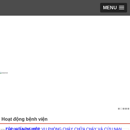
MENU
Trang chủ
▼
Giới thiệu
▼
LỊCH LÀM VIỆC
▼
Phổ biến giáo dục pháp luật
▼
Hoạt động KH&ĐT
▼
Bạn cần biết
▼
Tin tổng hợp
▼
TUYỂN DỤNG
▼
Hoạt động bệnh viện
ĐĂNG KÝ KHÁM
▼