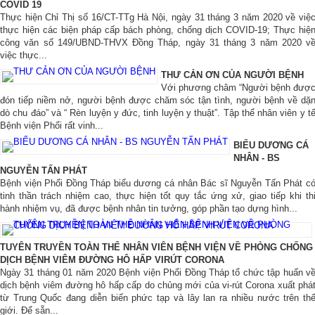
COVID 19
Thực hiện Chỉ Thị số 16/CT-TTg Hà Nội, ngày 31 tháng 3 năm 2020 về việ
thực hiện các biện pháp cấp bách phòng, chống dịch COVID-19; Thực hiệ
công văn số 149/UBND-THVX Đồng Tháp, ngày 31 tháng 3 năm 2020 v
việc thực...
THƯ CẢN ƠN CỦA NGƯỜI BỆNH
Với phương châm “Người bệnh đượ
đón tiếp niềm nở, người bệnh được chăm sóc tận tình, người bệnh về dặ
dò chu đáo” và “ Rèn luyện y đức, tinh luyện y thuật”. Tập thể nhân viên y t
Bệnh viện Phổi rất vinh...
BIỂU DƯƠNG CÁ
NHÂN - BS
NGUYỄN TẤN PHÁT
Bệnh viện Phổi Đồng Tháp biểu dương cá nhân Bác sĩ Nguyễn Tấn Phát c
tinh thần trách nhiệm cao, thực hiện tốt quy tắc ứng xử, giao tiếp khi th
hành nhiệm vụ, đã được bệnh nhân tin tưởng, góp phần tạo dựng hình...
TUYÊN TRUYỀN TOÀN THỂ NHÂN VIÊN BỆNH VIỆN VỀ PHÒNG CHỐNG
DỊCH BỆNH VIÊM ĐƯỜNG HÔ HẤP VIRÚT CORONA
Ngày 31 tháng 01 năm 2020 Bệnh viện Phổi Đồng Tháp tổ chức tập huấn v
dịch bệnh viêm đường hô hấp cấp do chủng mới của vi-rút Corona xuất phá
từ Trung Quốc đang diễn biến phức tạp và lây lan ra nhiều nước trên th
giới. Để sẵn...