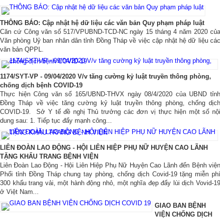
THÔNG BÁO: Cập nhật hệ dữ liệu các văn bản Quy phạm pháp luật
Căn cứ Công văn số 517/VPUBND-TCD-NC ngày 15 tháng 4 năm 2020 củ
Văn phòng Uỷ ban nhân dân tỉnh Đồng Tháp về việc cập nhật hệ dữ liệu cá
văn bản QPPL.
1174/SYT-VP - 09/04/2020 V/v tăng cường kỷ luật truyền thông phòng,
chống dịch bệnh COVID-19
Thực hiện Công văn số 165/UBND-THVX ngày 08/4/2020 của UBND tỉn
Đồng Tháp về việc tăng cường kỷ luật truyền thông phòng, chống dịc
COVID-19. Sở Y tế đề nghị Thủ trưởng các đơn vị thực hiện một số nộ
dung sau: 1. Tiếp tục đẩy mạnh công...
LIÊN ĐOÀN LAO ĐỘNG - HỘI LIÊN HIỆP PHỤ NỮ HUYỆN CAO LÃNH
TẶNG KHẨU TRANG BỆNH VIỆN
Liên Đoàn Lao Động - Hội Liên Hiệp Phụ Nữ Huyện Cao Lãnh đến Bệnh việ
Phổi tỉnh Đồng Tháp chung tay phòng, chống dịch Covid-19 tặng miễn ph
300 khẩu trang vải, một hành động nhỏ, một nghĩa đẹp đẩy lùi dịch Vovid-1
ở Việt Nam...
GIAO BAN BỆNH
VIỆN CHỐNG DỊCH