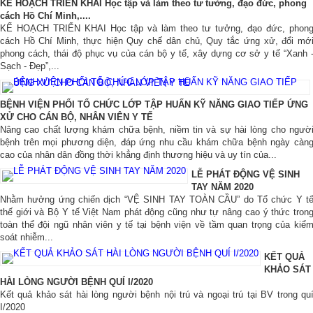
KẾ HOẠCH TRIỂN KHAI Học tập và làm theo tư tưởng, đạo đức, phong
cách Hồ Chí Minh,....
KẾ HOẠCH TRIỂN KHAI Học tập và làm theo tư tưởng, đạo đức, phon
cách Hồ Chí Minh, thực hiện Quy chế dân chủ, Quy tắc ứng xử, đổi mớ
phong cách, thái độ phục vụ của cán bộ y tế, xây dựng cơ sở y tế “Xanh 
Sạch - Đẹp”,...
BỆNH VIỆN PHỔI TỔ CHỨC LỚP TẬP HUẤN KỸ NĂNG GIAO TIẾP ỨNG
XỬ CHO CÁN BỘ, NHÂN VIÊN Y TẾ
Nâng cao chất lượng khám chữa bệnh, niềm tin và sự hài lòng cho ngườ
bệnh trên mọi phương diện, đáp ứng nhu cầu khám chữa bệnh ngày càn
cao của nhân dân đồng thời khẳng định thương hiệu và uy tín của...
LỄ PHÁT ĐỘNG VỆ SINH
TAY NĂM 2020
Nhằm hưởng ứng chiến dịch “VỆ SINH TAY TOÀN CẦU” do Tổ chức Y t
thế giới và Bộ Y tế Việt Nam phát động cũng như tự nâng cao ý thức tron
toàn thể đội ngũ nhân viên y tế tại bệnh viện về tầm quan trọng của kiể
soát nhiễm...
KẾT QUẢ
KHẢO SÁT
HÀI LÒNG NGƯỜI BỆNH QUÍ I/2020
Kết quả khảo sát hài lòng người bệnh nội trú và ngoại trú tại BV trong qu
I/2020