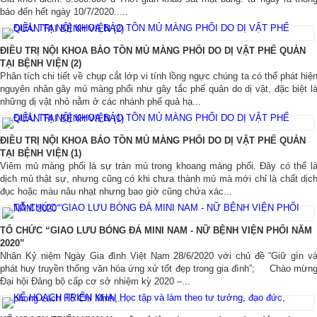
báo đến hết ngày 10/7/2020.....
ĐIỀU TRỊ NỘI KHOA BẢO TỒN MỦ MÀNG PHỔI DO DỊ VẬT PHẾ QUẢN
TẠI BỆNH VIỆN (2)
Phân tích chi tiết về chụp cắt lớp vi tính lồng ngực chúng ta có thể phát hiệ
nguyên nhân gây mủ màng phổi như gây tắc phế quản do dị vật, đặc biệt l
những dị vật nhỏ nằm ở các nhánh phế quả hạ...
ĐIỀU TRỊ NỘI KHOA BẢO TỒN MỦ MÀNG PHỔI DO DỊ VẬT PHẾ QUẢN
TẠI BỆNH VIỆN (1)
Viêm mủ màng phổi là sự tràn mủ trong khoang màng phổi. Đây có thể l
dịch mủ thật sự, nhưng cũng có khi chưa thành mủ mà mới chỉ là chất dịc
đục hoặc màu nâu nhạt nhưng bao giờ cũng chứa xác...
TỔ CHỨC “GIAO LƯU BÓNG ĐÁ MINI NAM - NỮ BỆNH VIỆN PHỔI NĂM
2020”
Nhân Kỷ niệm Ngày Gia đình Việt Nam 28/6/2020 với chủ đề “Giữ gìn v
phát huy truyền thống văn hóa ứng xử tốt đẹp trong gia đình”; Chào mừn
Đại hội Đảng bộ cấp cơ sở nhiệm kỳ 2020 –...