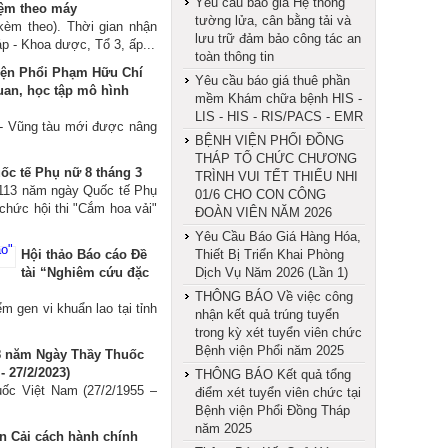
Yêu cầu báo giá Hệ thống
iệm theo máy
tường lửa, cân bằng tải và
kèm theo). Thời gian nhận
lưu trữ đảm bảo công tác an
p - Khoa dược, Tổ 3, ấp...
toàn thông tin
iện Phổi Phạm Hữu Chí
Yêu cầu báo giá thuê phần
uan, học tập mô hình
mềm Khám chữa bệnh HIS -
LIS - HIS - RIS/PACS - EMR
a - Vũng tàu mới được nâng
BỆNH VIỆN PHỔI ĐỒNG
THÁP TỔ CHỨC CHƯƠNG
ốc tế Phụ nữ 8 tháng 3
TRÌNH VUI TẾT THIẾU NHI
3 năm ngày Quốc tế Phụ
01/6 CHO CON CÔNG
chức hội thi "Cắm hoa vải"
ĐOÀN VIÊN NĂM 2026
Yêu Cầu Báo Giá Hàng Hóa,
Hội thảo Báo cáo Đề
Thiết Bị Triển Khai Phòng
tài “Nghiêm cứu đặc
Dịch Vụ Năm 2026 (Lần 1)
THÔNG BÁO Về việc công
 gen vi khuẩn lao tại tỉnh
nhận kết quả trúng tuyển
trong kỳ xét tuyển viên chức
Bệnh viện Phổi năm 2025
8 năm Ngày Thầy Thuốc
- 27/2/2023)
THÔNG BÁO Kết quả tổng
ốc Việt Nam (27/2/1955 –
điểm xét tuyển viên chức tại
Bệnh viện Phổi Đồng Tháp
năm 2025
ền Cải cách hành chính