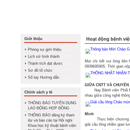
Giới thiệu
Hoạt động bệnh việ
Phóng sự giới thiệu
Lịch sử hình thành
Mọi chi tiết vui lòng li
Thành tích đạt được
0939695905. Thời gian nộp 
Sơ đồ tổ chức
Sổ tay Hướng dẫn
GIỮA CNTT VÀ CHUYỂN 
Nay Bệnh viện Phổi Đồng 
Chính sách y tế
nhau giữa công nghệ thông 
THÔNG BÁO TUYỂN DỤNG
LAO ĐỘNG HỢP ĐỒNG
Minh
THÔNG BÁO đăng ký tham
Thực hiện chương trình 
dự và báo cáo tại Hội nghị
giải cầu lông nhằm giao lư
Khoa học kỹ thuật bệnh viện