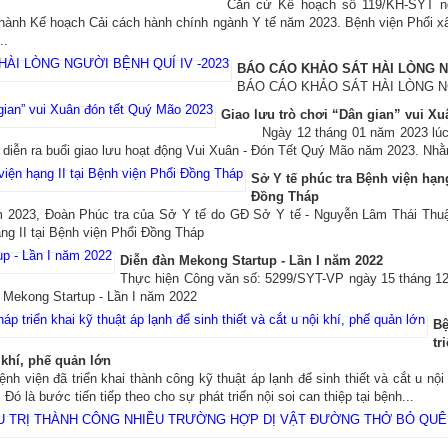
Căn cứ Kế hoạch số 119/KH-SYT n
 hành Kế hoạch Cải cách hành chính ngành Y tế năm 2023. Bệnh viện Phổi x
..
BÁO CÁO KHẢO SÁT HÀI LÒNG NG
BÁO CÁO KHẢO SÁT HÀI LÒNG NG
Giao lưu trò chơi “Dân gian” vui X
Ngày 12 tháng 01 năm 2023 lúc 15
diễn ra buổi giao lưu hoạt động Vui Xuân - Đón Tết Quý Mão năm 2023. Nhằm 
Sở Y tế phúc tra Bệnh viện hạng
Đồng Tháp
 2023, Đoàn Phúc tra của Sở Y tế do GĐ Sở Y tế - Nguyễn Lâm Thái Thuậ
ng II tại Bệnh viện Phổi Đồng Tháp
Diễn đàn Mekong Startup - Lần I năm 2022
Thực hiện Công văn số: 5299/SYT-VP ngày 15 tháng 1
n Mekong Startup - Lần I năm 2022
Bệ
tr
i khí, phế quản lớn
nh viện đã triển khai thành công kỹ thuật áp lạnh để sinh thiết và cắt u nộ
ó là bước tiến tiếp theo cho sự phát triển nội soi can thiệp tại bệnh...