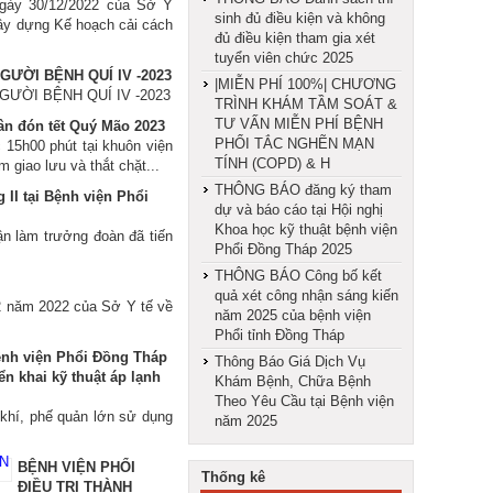
gày 30/12/2022 của Sở Y
sinh đủ điều kiện và không
ây dựng Kế hoạch cải cách
đủ điều kiện tham gia xét
tuyển viên chức 2025
ƯỜI BỆNH QUÍ IV -2023
|MIỄN PHÍ 100%| CHƯƠNG
ƯỜI BỆNH QUÍ IV -2023
TRÌNH KHÁM TẦM SOÁT &
TƯ VẤN MIỄN PHÍ BỆNH
uân đón tết Quý Mão 2023
PHỔI TẮC NGHẼN MẠN
h00 phút tại khuôn viện
TÍNH (COPD) & H
giao lưu và thắt chặt...
THÔNG BÁO đăng ký tham
 II tại Bệnh viện Phổi
dự và báo cáo tại Hội nghị
Khoa học kỹ thuật bệnh viện
n làm trưởng đoàn đã tiến
Phổi Đồng Tháp 2025
THÔNG BÁO Công bố kết
quả xét công nhận sáng kiến
2 năm 2022 của Sở Y tế về
năm 2025 của bệnh viện
Phổi tỉnh Đồng Tháp
nh viện Phổi Đồng Tháp
Thông Báo Giá Dịch Vụ
iển khai kỹ thuật áp lạnh
Khám Bệnh, Chữa Bệnh
Theo Yêu Cầu tại Bệnh viện
i khí, phế quản lớn sử dụng
năm 2025
BỆNH VIỆN PHỔI
Thống kê
ĐIỀU TRỊ THÀNH