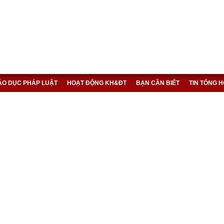
IÁO DỤC PHÁP LUẬT
HOẠT ĐỘNG KH&ĐT
BẠN CẦN BIẾT
TIN TỔNG 