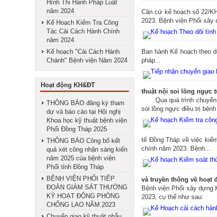
Hình Thi Hành Pháp Luật
năm 2024
Căn cứ kế hoạch số 22/KH
2023. Bệnh viện Phổi xây d
Kế Hoạch Kiểm Tra Công
Tác Cải Cách Hành Chính
năm 2024
Kế hoạch "Cải Cách Hành
Ban hành Kế hoạch theo dõ
Chánh" Bệnh viện Năm 2024
pháp...
Hoạt động KH&ĐT
thuật nội soi lồng ngực
Qua quá trình chuyển gia
THÔNG BÁO đăng ký tham
soi lồng ngực điều trị bệnh
dự và báo cáo tại Hội nghị
Khoa học kỹ thuật bệnh viện
Phổi Đồng Tháp 2025
tế Đồng Tháp về việc kiể
THÔNG BÁO Công bố kết
chính năm 2023. Bệnh...
quả xét công nhận sáng kiến
năm 2025 của bệnh viện
Phổi tỉnh Đồng Tháp
BỆNH VIỆN PHỔI TIẾP
và truyền thông về hoạt 
ĐOÀN GIÁM SÁT THƯỜNG
Bệnh viện Phổi xây dựng K
KỲ HOẠT ĐỘNG PHÒNG
2023, cụ thể như sau:
CHỐNG LAO NĂM 2023
Chuyển giao kỹ thuật phẫu