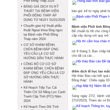
Phổi Đồng Tháp 2025
BẢNG GIÁ DỊCH VỤ KỸ
THUẬT TẠI BỆNH VIỆN
báo giá: kể từ ngày phát 
PHỔI ĐỒNG THÁP ÁP
DỤNG TỪ NGÀY 01/01/2025
Chuyển giao kỹ thuật phẫu
Bệnh viện Phổi tỉnh Đồn
thuật Ngoại khoa lồng ngực
Để chuẩn bị tốt cho công 
tại Bệnh viện Phổi Đồng
cấp xây dựng với quy mô
Tháp năm 2024
CƠ SỞ KHÁM BỆNH,
CHỮA BỆNH ĐÁP ỨNG
nữ 8 tháng 3, Ban chấp hà
YÊU CẦU LÀ CƠ SỞ
cho tất cả các...
HƯỚNG DẪN THỰC HÀNH
CÔNG BỐ CƠ CƠ SỞ
KHÁM BỆNH, CHỮA BỆNH
điểm dịch tễ học lao mắ
ĐÁP ỨNG YÊU CẦU LÀ CƠ
Hội thảo Báo cáo kết quả 
SỞ HƯỚNG DẪN THỰC
Đồng tháp”. Chiều ngày 03
HÀNH
Kế Hoạch Tiếp Tục Cải
Thiện Chỉ Số Nằng Lực Cạnh
Sáng ngày 27/2, bệnh vi
Tranh Cấp Tỉnh (PCI) Năm
27/2/2023). Tham dự có Đạ
2024
Kế Hoạch Theo Dõi Tình