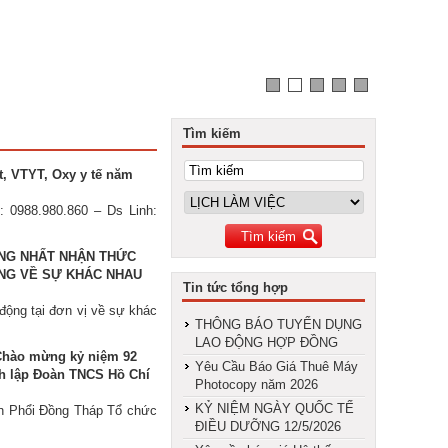
Tìm kiếm
, VTYT, Oxy y tế năm
: 0988.980.860 – Ds Linh:
NG NHẤT NHẬN THỨC
NG VỀ SỰ KHÁC NHAU
Tin tức tổng hợp
ộng tại đơn vị về sự khác
THÔNG BÁO TUYỂN DỤNG
LAO ĐỘNG HỢP ĐỒNG
 Chào mừng kỷ niệm 92
Yêu Cầu Báo Giá Thuê Máy
h lập Đoàn TNCS Hồ Chí
Photocopy năm 2026
KỶ NIỆM NGÀY QUỐC TẾ
n Phổi Đồng Tháp Tổ chức
ĐIỀU DƯỠNG 12/5/2026