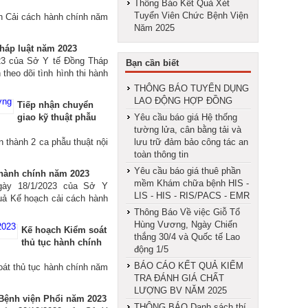
Thông Báo Kết Quả Xét
Tuyển Viên Chức Bệnh Viện
n Cải cách hành chính năm
Năm 2025
pháp luật năm 2023
23 của Sở Y tế Đồng Tháp
Bạn cần biết
heo dõi tình hình thi hành
THÔNG BÁO TUYỂN DỤNG
LAO ĐỘNG HỢP ĐỒNG
Tiếp nhận chuyển
giao kỹ thuật phẫu
Yêu cầu báo giá Hệ thống
tường lửa, cân bằng tải và
thành 2 ca phẫu thuật nội
lưu trữ đảm bảo công tác an
toàn thông tin
Yêu cầu báo giá thuê phần
 hành chính năm 2023
mềm Khám chữa bệnh HIS -
ày 18/1/2023 của Sở Y
LIS - HIS - RIS/PACS - EMR
uả Kế hoạch cải cách hành
Thông Báo Về việc Giỗ Tổ
Hùng Vương, Ngày Chiến
Kế hoạch Kiểm soát
thắng 30/4 và Quốc tế Lao
thủ tục hành chính
động 1/5
BÁO CÁO KẾT QUẢ KIỂM
oát thủ tục hành chính năm
TRA ĐÁNH GIÁ CHẤT
LƯỢNG BV NĂM 2025
 Bệnh viện Phổi năm 2023
THÔNG BÁO Danh sách thí