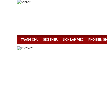
TRANG CHỦ
GIỚI THIỆU
LỊCH LÀM VIỆC
PHỔ BIẾN G