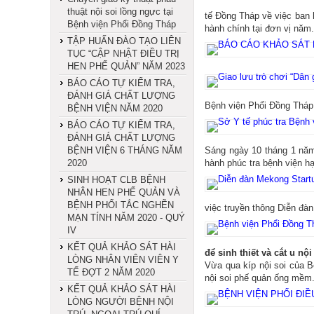
thuật nội soi lồng ngực tại
tế Đồng Tháp về việc ban
Bệnh viện Phổi Đồng Tháp
hành chính tại đơn vị năm.
TẬP HUẤN ĐÀO TẠO LIÊN
TỤC “CẬP NHẬT ĐIỀU TRỊ
HEN PHẾ QUẢN” NĂM 2023
BÁO CÁO TỰ KIỂM TRA,
ĐÁNH GIÁ CHẤT LƯỢNG
Bệnh viện Phổi Đồng Tháp 
BỆNH VIỆN NĂM 2020
BÁO CÁO TỰ KIỂM TRA,
ĐÁNH GIÁ CHẤT LƯỢNG
BỆNH VIỆN 6 THÁNG NĂM
Sáng ngày 10 tháng 1 năm
2020
hành phúc tra bệnh viện hạ
SINH HOẠT CLB BỆNH
NHÂN HEN PHẾ QUẢN VÀ
BỆNH PHỔI TẮC NGHẼN
việc truyền thông Diễn đà
MẠN TÍNH NĂM 2020 - QUÝ
IV
KẾT QUẢ KHẢO SÁT HÀI
để sinh thiết và cắt u nộ
LÒNG NHÂN VIÊN VIÊN Y
Vừa qua kíp nội soi của Bệ
TẾ ĐỢT 2 NĂM 2020
nội soi phế quản ống mềm. Đ
KẾT QUẢ KHẢO SÁT HÀI
LÒNG NGƯỜI BỆNH NỘI