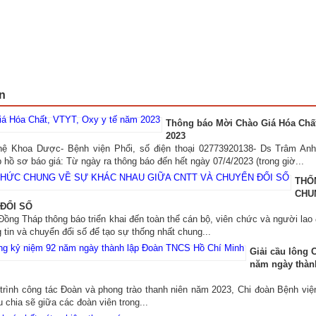
n
Thông báo Mời Chào Giá Hóa Chất
2023
ên hệ Khoa Dược- Bệnh viện Phổi, số điện thoại 02773920138- Ds Trâm Anh
hồ sơ báo giá: Từ ngày ra thông báo đến hết ngày 07/4/2023 (trong giờ...
THỐ
CHU
ĐỔI SỐ
Tháp thông báo triển khai đến toàn thể cán bộ, viên chức và người lao đ
tin và chuyển đổi số để tạo sự thống nhất chung...
Giải cầu lông
năm ngày thàn
công tác Đoàn và phong trào thanh niên năm 2023, Chi đoàn Bệnh việ
u chia sẽ giữa các đoàn viên trong...