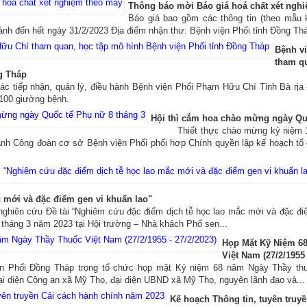
Thông báo mời Báo giá hoá chất xét ngh
Báo giá bao gồm các thông tin (theo mẫu 
hành đến hết ngày 31/2/2023 Địa điểm nhận thư: Bệnh viện Phổi tỉnh Đồng Thá
Bệnh v
tham q
g Tháp
tác tiếp nhận, quản lý, điều hành Bệnh viện Phổi Phạm Hữu Chí Tỉnh Bà rị
 100 giường bệnh.
Hội thì cắm hoa chào mừng ngày Qu
Thiết thực chào mừng kỷ niệm 11
nh Công đoàn cơ sở Bệnh viện Phổi phối hợp Chính quyền lập kế hoạch tổ 
c mới và đặc điểm gen vi khuẩn lao"
nghiên cứu Đề tài “Nghiêm cứu đặc điểm dịch tễ học lao mắc mới và đặc điểm
 tháng 3 năm 2023 tại Hội trường – Nhà khách Phố sen...
Họp Mặt Kỹ Niệm 6
Việt Nam (27/2/1955 
ện Phổi Đồng Tháp trọng tổ chức họp mặt Kỷ niệm 68 năm Ngày Thầy thu
i diện Công an xã Mỹ Thọ, đại diện UBND xã Mỹ Thọ, nguyên lãnh đạo và...
Kế hoạch Thông tin, tuyên truy