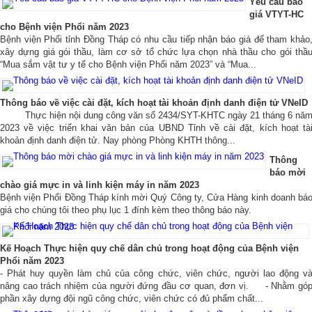
Yêu cầu báo
giá VTYT-HC
Hình ảnh
▼
cho Bệnh viện Phổi năm 2023
Bệnh viện Phổi tỉnh Đồng Tháp có nhu cầu tiếp nhận báo giá để tham khảo
Liên hệ
▼
xây dựng giá gói thầu, làm cơ sở tổ chức lựa chọn nhà thầu cho gói thầ
“Mua sắm vật tư y tế cho Bệnh viện Phổi năm 2023” và “Mua...
Thông báo về việc cài đặt, kích hoạt tài khoản định danh điện tử VNeID
Thực hiện nội dung công văn số 2434/SYT-KHTC ngày 21 tháng 6 nă
2023 về việc triển khai văn bản của UBND Tỉnh về cài đặt, kích hoạt tà
khoản định danh điện tử. Nay phòng Phòng KHTH thông...
Thông
báo mời
chào giá mực in và linh kiện máy in năm 2023
Bệnh viện Phổi Đồng Tháp kính mời Quý Công ty, Cửa Hàng kinh doanh bá
giá cho chúng tôi theo phụ lục 1 đính kèm theo thông báo này.
Kế Hoạch Thực hiện quy chế dân chủ trong hoạt động của Bệnh viện
Phổi năm 2023
- Phát huy quyền làm chủ của công chức, viên chức, người lao động v
nâng cao trách nhiệm của người đứng đầu cơ quan, đơn vị. - Nhằm gó
phần xây dựng đội ngũ công chức, viên chức có đủ phẩm chất...