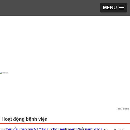
MENU
Trang chủ
▼
Giới thiệu
▼
LỊCH LÀM VIỆC
▼
Phổ biến giáo dục pháp luật
▼
Hoạt động KH&ĐT
▼
Bạn cần biết
▼
Tin tổng hợp
▼
TUYỂN DỤNG
▼
Hoạt động bệnh viện
ĐĂNG KÝ KHÁM
▼