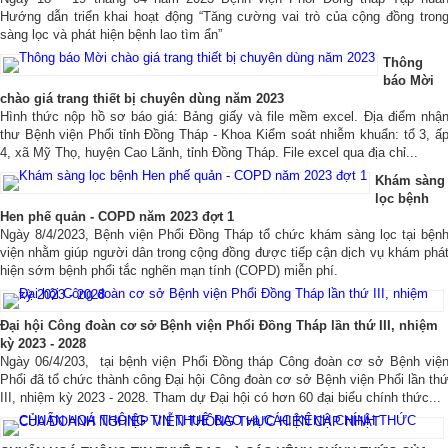
Hướng dẫn triển khai hoạt động “Tăng cường vai trò của cộng đồng tron
sàng lọc và phát hiện bệnh lao tìm ẩn”
Thông
báo Mời
chào giá trang thiết bị chuyên dùng năm 2023
Hình thức nộp hồ sơ báo giá: Bảng giấy và file mềm excel. Địa điểm nhậ
thư Bệnh viện Phổi tỉnh Đồng Tháp - Khoa Kiểm soát nhiễm khuẩn: tổ 3, ấ
4, xã Mỹ Thọ, huyện Cao Lãnh, tỉnh Đồng Tháp. File excel qua địa chỉ...
Khám sàng
lọc bệnh
Hen phế quản - COPD năm 2023 đợt 1
Ngày 8/4/2023, Bệnh viện Phổi Đồng Tháp tổ chức khám sàng lọc tại bện
viện nhằm giúp người dân trong cộng đồng được tiếp cận dịch vụ khám phá
hiện sớm bệnh phổi tắc nghẽn mạn tính (COPD) miễn phí.
Đại hội Công đoàn cơ sở Bệnh viện Phổi Đồng Tháp lần thứ III, nhiệm
kỳ 2023 - 2028
Ngày 06/4/203, tại bệnh viện Phổi Đồng tháp Công đoàn cơ sở Bệnh việ
Phổi đã tổ chức thành công Đại hội Công đoàn cơ sở Bệnh viện Phổi lần th
III, nhiệm kỳ 2023 - 2028. Tham dự Đại hội có hơn 60 đại biểu chính thức...