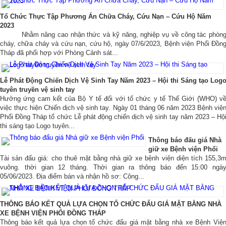
Tổ Chức Thực Tập Phương Án Chữa Cháy, Cứu Nạn – Cứu Hộ Năm
2023
Nhằm nâng cao nhận thức và kỹ năng, nghiệp vụ về công tác phòn
cháy, chữa cháy và cứu nạn, cứu hộ, ngày 07/6/2023, Bệnh viện Phổi Đồn
Tháp đã phối hợp với Phòng Cảnh sát...
Lễ Phát Động Chiến Dịch Vệ Sinh Tay Năm 2023 – Hội thi Sáng tạo Log
tuyên truyền vệ sinh tay
Hưởng ứng cam kết của Bộ Y tế đối với tổ chức y tế Thế Giới (WHO) v
việc thực hiện Chiến dịch vệ sinh tay. Ngày 01 tháng 06 năm 2023 Bệnh việ
Phổi Đồng Tháp tổ chức Lễ phát động chiến dịch vệ sinh tay năm 2023 – Hộ
thi sáng tạo Logo tuyên...
Thông báo đấu giá Nhà
giữ xe Bệnh viện Phổi
Tài sản đấu giá: cho thuê mặt bằng nhà giữ xe bệnh viện diện tích 155,3
vuông. thời gian 12 tháng. Thời gian ra thông báo đến 15:00 ngà
05/06/2023. Địa điểm bán và nhận hồ sơ: Công...
THÔNG BÁO KẾT QUẢ LỰA CHỌN TỔ CHỨC ĐẤU GIÁ MẶT BẰNG NHÀ
XE BỆNH VIỆN PHỔI ĐỒNG THÁP
Thông báo kết quả lựa chọn tổ chức đấu giá mặt bằng nhà xe Bệnh Việ