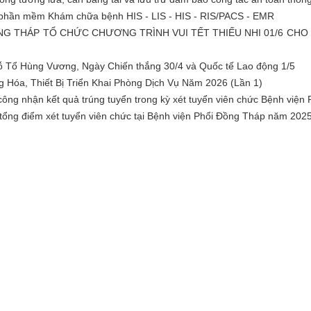
 phần mềm Khám chữa bệnh HIS - LIS - HIS - RIS/PACS - EMR
NG THÁP TỔ CHỨC CHƯƠNG TRÌNH VUI TẾT THIẾU NHI 01/6 CH
ỗ Tổ Hùng Vương, Ngày Chiến thắng 30/4 và Quốc tế Lao động 1/5
 Hóa, Thiết Bị Triển Khai Phòng Dịch Vụ Năm 2026 (Lần 1)
ng nhận kết quả trúng tuyển trong kỳ xét tuyển viên chức Bệnh viện
ng điểm xét tuyển viên chức tại Bệnh viện Phổi Đồng Tháp năm 202