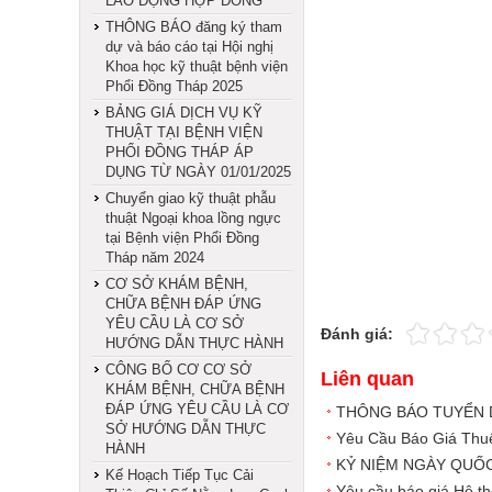
LAO ĐỘNG HỢP ĐỒNG
THÔNG BÁO đăng ký tham
dự và báo cáo tại Hội nghị
Khoa học kỹ thuật bệnh viện
Phổi Đồng Tháp 2025
BẢNG GIÁ DỊCH VỤ KỸ
THUẬT TẠI BỆNH VIỆN
PHỔI ĐỒNG THÁP ÁP
DỤNG TỪ NGÀY 01/01/2025
Chuyển giao kỹ thuật phẫu
thuật Ngoại khoa lồng ngực
tại Bệnh viện Phổi Đồng
Tháp năm 2024
CƠ SỞ KHÁM BỆNH,
CHỮA BỆNH ĐÁP ỨNG
YÊU CẦU LÀ CƠ SỞ
Đánh giá:
HƯỚNG DẪN THỰC HÀNH
CÔNG BỐ CƠ CƠ SỞ
Liên quan
KHÁM BỆNH, CHỮA BỆNH
ĐÁP ỨNG YÊU CẦU LÀ CƠ
THÔNG BÁO TUYỂN
SỞ HƯỚNG DẪN THỰC
Yêu Cầu Báo Giá Thu
HÀNH
KỶ NIỆM NGÀY QUỐC
Kế Hoạch Tiếp Tục Cải
Yêu cầu báo giá Hệ th