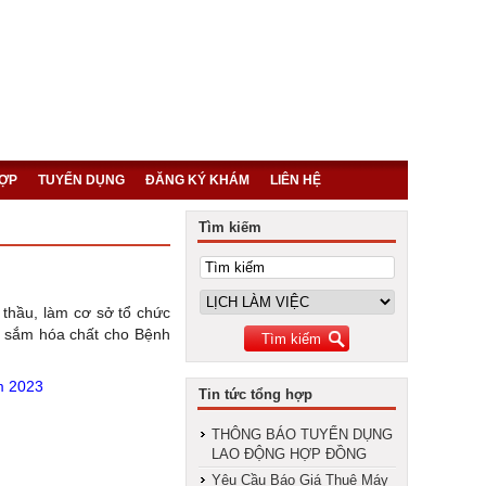
HỢP
TUYỂN DỤNG
ĐĂNG KÝ KHÁM
LIÊN HỆ
Tìm kiếm
 thầu, làm cơ sở tổ chức
a sắm hóa chất cho Bệnh
m 2023
Tin tức tổng hợp
THÔNG BÁO TUYỂN DỤNG
LAO ĐỘNG HỢP ĐỒNG
Yêu Cầu Báo Giá Thuê Máy