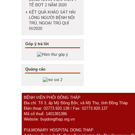
TẾ ĐỢT 2 NĂM 2020
KẾT QUẢ KHẢO SÁT HÀI
LÒNG NGƯỜI BỆNH NỘI
TRÚ, NGOẠI TRÚ QUÍ
III/2020
Góp ý trả lời
Quảng cáo
BỆNH VIỆN PHỔI ĐỒNG THÁP
Địa chỉ: Tổ 3, ấp Mỹ Đông Bốn, xã Mỹ Thọ, tỉnh Đồng Tháp
Điện thoại: 02773.920.138 / Fax: 02773.920.137
Mã số thuế: 1401381386
Website: bvpdongthap.org.vn
PULMONARY HOSPITAL DONG THAP