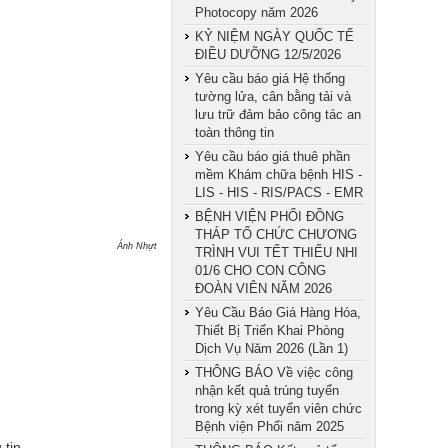
Photocopy năm 2026
KỶ NIỆM NGÀY QUỐC TẾ
ĐIỀU DƯỠNG 12/5/2026
Yêu cầu báo giá Hệ thống
tường lửa, cân bằng tải và
lưu trữ đảm bảo công tác an
toàn thông tin
Yêu cầu báo giá thuê phần
mềm Khám chữa bệnh HIS -
LIS - HIS - RIS/PACS - EMR
BỆNH VIỆN PHỔI ĐỒNG
THÁP TỔ CHỨC CHƯƠNG
Ánh Nhựt
TRÌNH VUI TẾT THIẾU NHI
01/6 CHO CON CÔNG
ĐOÀN VIÊN NĂM 2026
Yêu Cầu Báo Giá Hàng Hóa,
Thiết Bị Triển Khai Phòng
Dịch Vụ Năm 2026 (Lần 1)
THÔNG BÁO Về việc công
nhận kết quả trúng tuyển
trong kỳ xét tuyển viên chức
Bệnh viện Phổi năm 2025
 tin