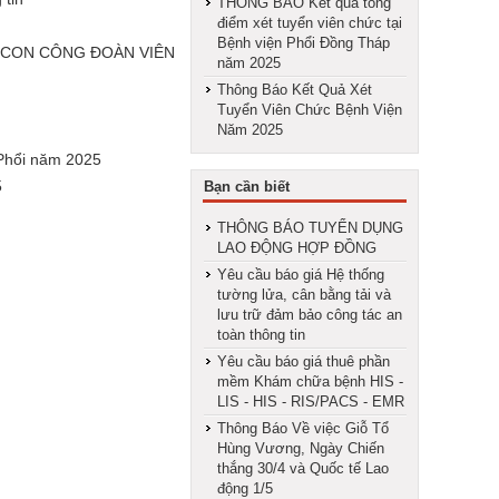
THÔNG BÁO Kết quả tổng
điểm xét tuyển viên chức tại
Bệnh viện Phổi Đồng Tháp
O CON CÔNG ĐOÀN VIÊN
năm 2025
Thông Báo Kết Quả Xét
Tuyển Viên Chức Bệnh Viện
Năm 2025
 Phổi năm 2025
5
Bạn cần biết
THÔNG BÁO TUYỂN DỤNG
LAO ĐỘNG HỢP ĐỒNG
Yêu cầu báo giá Hệ thống
tường lửa, cân bằng tải và
lưu trữ đảm bảo công tác an
toàn thông tin
Yêu cầu báo giá thuê phần
mềm Khám chữa bệnh HIS -
LIS - HIS - RIS/PACS - EMR
Thông Báo Về việc Giỗ Tổ
Hùng Vương, Ngày Chiến
thắng 30/4 và Quốc tế Lao
động 1/5