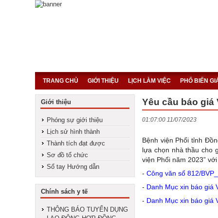
TRANG CHỦ
GIỚI THIỆU
LỊCH LÀM VIỆC
PHỔ BIẾN G
Yêu cầu báo giá
Giới thiệu
Phóng sự giới thiệu
01:07:00 11/07/2023
Lịch sử hình thành
Bệnh viện Phổi tỉnh Đồn
Thành tích đạt được
lựa chọn nhà thầu cho 
Sơ đồ tổ chức
viện Phổi năm 2023” với
Sổ tay Hướng dẫn
-
Công văn số 812/BVP_
-
Danh Mục xin báo giá 
Chính sách y tế
-
Danh Mục xin báo giá 
THÔNG BÁO TUYỂN DỤNG