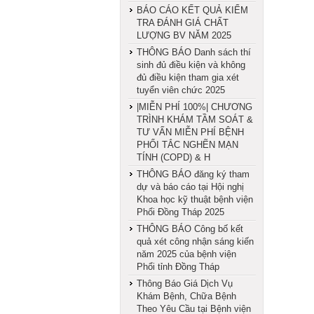
BÁO CÁO KẾT QUẢ KIỂM
TRA ĐÁNH GIÁ CHẤT
LƯỢNG BV NĂM 2025
THÔNG BÁO Danh sách thí
sinh đủ điều kiện và không
đủ điều kiện tham gia xét
tuyển viên chức 2025
|MIỄN PHÍ 100%| CHƯƠNG
TRÌNH KHÁM TẦM SOÁT &
TƯ VẤN MIỄN PHÍ BỆNH
PHỔI TẮC NGHẼN MẠN
TÍNH (COPD) & H
THÔNG BÁO đăng ký tham
dự và báo cáo tại Hội nghị
Khoa học kỹ thuật bệnh viện
Phổi Đồng Tháp 2025
THÔNG BÁO Công bố kết
quả xét công nhận sáng kiến
năm 2025 của bệnh viện
Phổi tỉnh Đồng Tháp
Thông Báo Giá Dịch Vụ
Khám Bệnh, Chữa Bệnh
Theo Yêu Cầu tại Bệnh viện