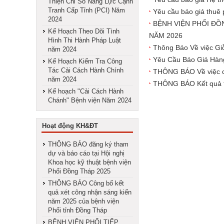
Thiện Chỉ Số Nằng Lực Cạnh
Tranh Cấp Tỉnh (PCI) Năm
Yêu cầu báo giá thuê
2024
BỆNH VIỆN PHỔI ĐỒ
Kế Hoạch Theo Dõi Tình
NĂM 2026
Hình Thi Hành Pháp Luật
Thông Báo Về việc Gi
năm 2024
Yêu Cầu Báo Giá Hàng
Kế Hoạch Kiểm Tra Công
Tác Cải Cách Hành Chính
THÔNG BÁO Về việc cô
năm 2024
THÔNG BÁO Kết quả tổ
Kế hoạch "Cải Cách Hành
Chánh" Bệnh viện Năm 2024
Hoạt động KH&ĐT
THÔNG BÁO đăng ký tham
dự và báo cáo tại Hội nghị
Khoa học kỹ thuật bệnh viện
Phổi Đồng Tháp 2025
THÔNG BÁO Công bố kết
quả xét công nhận sáng kiến
năm 2025 của bệnh viện
Phổi tỉnh Đồng Tháp
BỆNH VIỆN PHỔI TIẾP