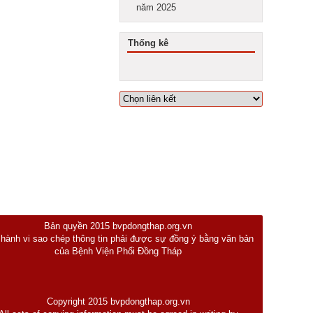
năm 2025
Thống kê
Bản quyền 2015 bvpdongthap.org.vn
 hành vi sao chép thông tin phải được sự đồng ý bằng văn bản
của Bệnh Viện Phổi Đồng Tháp
Copyright 2015 bvpdongthap.org.vn