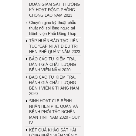
ĐOÀN GIÁM SÁT THƯỜNG
KỲ HOẠT ĐỘNG PHÒNG
CHỐNG LAO NĂM 2023
Chuyển giao kỹ thuật phẫu
thuật nội soi lồng ngực tại
Bệnh viện Phổi Đồng Tháp
TẬP HUẤN ĐÀO TẠO LIÊN
TỤC “CẬP NHẬT ĐIỀU TRỊ
HEN PHẾ QUẢN” NĂM 2023
BÁO CÁO TỰ KIỂM TRA,
ĐÁNH GIÁ CHẤT LƯỢNG
BỆNH VIỆN NĂM 2020
BÁO CÁO TỰ KIỂM TRA,
ĐÁNH GIÁ CHẤT LƯỢNG
BỆNH VIỆN 6 THÁNG NĂM
2020
SINH HOẠT CLB BỆNH
NHÂN HEN PHẾ QUẢN VÀ
BỆNH PHỔI TẮC NGHẼN
MẠN TÍNH NĂM 2020 - QUÝ
IV
KẾT QUẢ KHẢO SÁT HÀI
LÒNG NHÂN VIÊN VIÊN Y