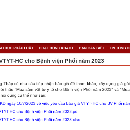
IÁO DỤC PHÁP LUẬT
HOẠT ĐỘNG KH&ĐT
BẠN CẦN BIẾT
TIN TỔNG 
 VTYT-HC cho Bệnh viện Phổi năm 2023
g Tháp có nhu cầu tiếp nhận báo giá để tham khảo, xây dựng giá gói
gói thầu “Mua sắm vật tư y tế cho Bệnh viện Phổi năm 2023” và “Mu
 nội dung cụ thể như sau:
KD ngày 10/7/2023 về việc yêu cầu báo giá VTYT-HC cho BV Phổi nă
VTYT,HC cho Bệnh viện Phổi năm 2023.pdf
VTYT,HC cho Bệnh viện Phổi năm 2023.xlsx