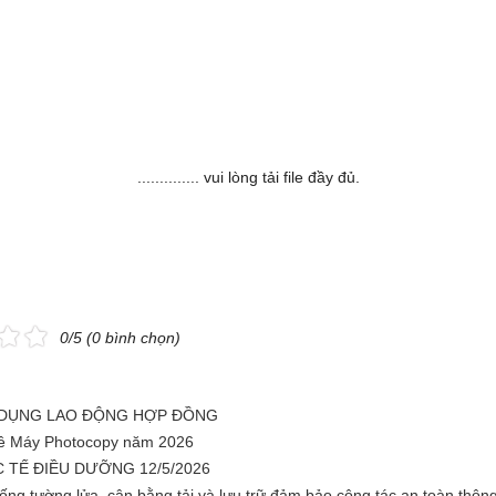
.............. vui lòng tải file đầy đủ.
0/5 (0 bình chọn)
 DỤNG LAO ĐỘNG HỢP ĐỒNG
ê Máy Photocopy năm 2026
 TẾ ĐIỀU DƯỠNG 12/5/2026
ống tường lửa, cân bằng tải và lưu trữ đảm bảo công tác an toàn thông