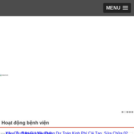
MENU
Trang chủ
▼
Giới thiệu
▼
LỊCH LÀM VIỆC
▼
Phổ biến giáo dục pháp luật
▼
Hoạt động KH&ĐT
▼
Bạn cần biết
▼
Tin tổng hợp
▼
TUYỂN DỤNG
▼
Hoạt động bệnh viện
ĐĂNG KÝ KHÁM
▼