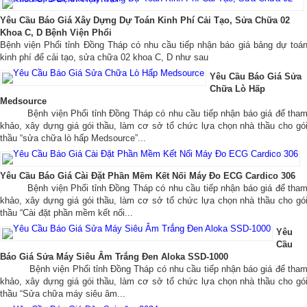
Hình ảnh
▼
Yêu Cầu Báo Giá Xây Dựng Dự Toán Kinh Phí Cải Tạo, Sửa Chữa 02
Khoa C, D Bệnh Viện Phổi
Bệnh viện Phổi tỉnh Đồng Tháp có nhu cầu tiếp nhận báo giá bảng dự toá
Liên hệ
▼
kinh phí để cải tạo, sửa chữa 02 khoa C, D như sau
Yêu Cầu Báo Giá Sửa
Chữa Lò Hấp
Medsource
Bệnh viện Phổi tỉnh Đồng Tháp có nhu cầu tiếp nhận báo giá để tha
khảo, xây dựng giá gói thầu, làm cơ sở tổ chức lựa chọn nhà thầu cho gó
thầu “sửa chữa lò hấp Medsource”...
Yêu Cầu Báo Giá Cài Đặt Phần Mềm Kết Nối Máy Đo ECG Cardico 306
Bệnh viện Phổi tỉnh Đồng Tháp có nhu cầu tiếp nhận báo giá để tha
khảo, xây dựng giá gói thầu, làm cơ sở tổ chức lựa chọn nhà thầu cho gó
thầu “Cài đặt phần mềm kết nối...
Yêu
Cầu
Báo Giá Sửa Máy Siêu Âm Trắng Đen Aloka SSD-1000
Bệnh viện Phổi tỉnh Đồng Tháp có nhu cầu tiếp nhận báo giá để tha
khảo, xây dựng giá gói thầu, làm cơ sở tổ chức lựa chọn nhà thầu cho gó
thầu “Sửa chữa máy siêu âm...