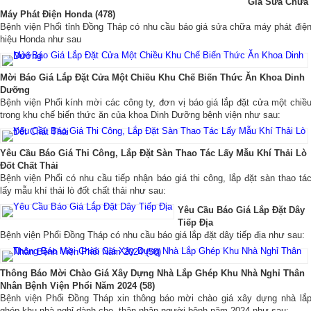
Giá Sửa Chữa
Máy Phát Điện Honda (478)
Bệnh viện Phổi tỉnh Đồng Tháp có nhu cầu báo giá sửa chữa máy phát điệ
hiệu Honda như sau
Mời Báo Giá Lắp Đặt Cửa Một Chiều Khu Chế Biến Thức Ăn Khoa Dinh
Dưỡng
Bệnh viện Phổi kính mời các công ty, đơn vị báo giá lắp đặt cửa một chiề
trong khu chế biến thức ăn của khoa Dinh Dưỡng bệnh viện như sau:
Yêu Cầu Báo Giá Thi Công, Lắp Đặt Sàn Thao Tác Lấy Mẫu Khí Thải Lò
Đốt Chất Thải
Bệnh viện Phổi có nhu cầu tiếp nhận báo giá thi công, lắp đặt sàn thao tá
lấy mẫu khí thải lò đốt chất thải như sau:
Yêu Cầu Báo Giá Lắp Đặt Dây
Tiếp Địa
Bệnh viện Phổi Đồng Tháp có nhu cầu báo giá lắp đặt dây tiếp địa như sau:
Thông Báo Mời Chào Giá Xây Dựng Nhà Lắp Ghép Khu Nhà Nghỉ Thân
Nhân Bệnh Viện Phổi Năm 2024 (58)
Bệnh viện Phổi Đồng Tháp xin thông báo mời chào giá xây dựng nhà lắ
ghép khu nhà nghỉ dành cho thân nhân người bệnh năm 2024 như sau: