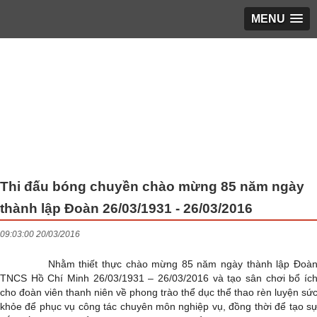
MENU
Trang chủ
▼
Giới thiệu
▼
LỊCH LÀM VIỆC
▼
Phổ biến giáo dục pháp luật
▼
Hoạt động KH&ĐT
▼
Thi đấu bóng chuyền chào mừng 85 năm ngày
thành lập Đoàn 26/03/1931 - 26/03/2016
Bạn cần biết
▼
09:03:00 20/03/2016
Tin tổng hợp
▼
Nhằm thiết thực chào mừng 85 năm ngày thành lập Đoà
TUYỂN DỤNG
▼
TNCS Hồ Chí Minh 26/03/1931 – 26/03/2016 và tạo sân chơi bổ íc
cho đoàn viên thanh niên về phong trào thể dục thể thao rèn luyện sứ
ĐĂNG KÝ KHÁM
▼
khỏe để phục vụ công tác chuyên môn nghiệp vụ, đồng thời để tạo s