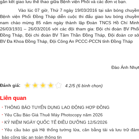
gắn kết giao lưu thể thao giữa Bệnh viện Phổi và các đơn vị bạn.
Hình ảnh
▼
Vào lúc 07 giờ, Thứ 7 ngày 19/03/2016 tại sân bóng chuyề
Bệnh viện Phổi Đồng Tháp diễn cuộc thi đấu giao lưu bóng chuyề
Liên hệ
▼
nam chào mừng 85 năm ngày thành lập Đoàn TNCS Hồ Chí Min
26/03/1931 – 26/03/2016 với các đội tham gia: Đội chi đoàn BV Phổ
Đồng Tháp, Đội chi đoàn BV Tâm Thần Đồng Tháp, Đội đoàn cơ s
BV Đa Khoa Đồng Tháp, Đội Công An PCCC-PCCN tỉnh Đồng Tháp
Đào Ánh Nhự
Đánh giá:
4.2/5 (6 bình chọn)
Liên quan
THÔNG BÁO TUYỂN DỤNG LAO ĐỘNG HỢP ĐỒNG
Yêu Cầu Báo Giá Thuê Máy Photocopy năm 2026
KỶ NIỆM NGÀY QUỐC TẾ ĐIỀU DƯỠNG 12/5/2026
Yêu cầu báo giá Hệ thống tường lửa, cân bằng tải và lưu trữ đả
bảo công tác an toàn thông tin