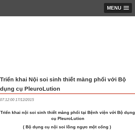
MENU
Trang chủ
▼
Giới thiệu
▼
LỊCH LÀM VIỆC
▼
Phổ biến giáo dục pháp luật
▼
Hoạt động KH&ĐT
▼
Triển khai Nội soi sinh thiết màng phổi với Bộ
dụng cụ PleuroLution
Bạn cần biết
▼
07:12:00 17/12/2015
Tin tổng hợp
▼
Triển khai nội soi sinh thiết màng phổi tại Bệnh viện với Bộ dụng
TUYỂN DỤNG
▼
cụ PleuroLution
( Bộ dụng cụ nội soi lồng ngực một cổng )
ĐĂNG KÝ KHÁM
▼