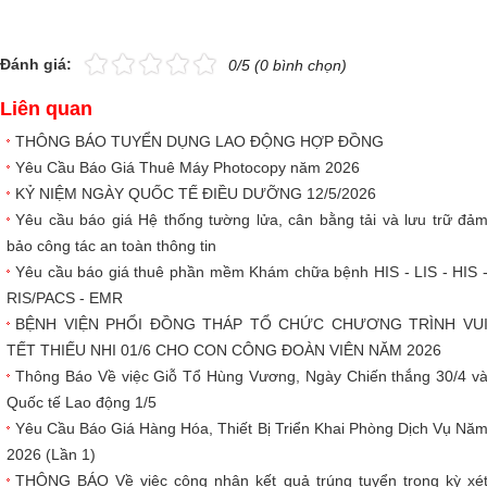
Hình ảnh
▼
Đánh giá:
0/5 (0 bình chọn)
Liên hệ
▼
Liên quan
THÔNG BÁO TUYỂN DỤNG LAO ĐỘNG HỢP ĐỒNG
Yêu Cầu Báo Giá Thuê Máy Photocopy năm 2026
KỶ NIỆM NGÀY QUỐC TẾ ĐIỀU DƯỠNG 12/5/2026
Yêu cầu báo giá Hệ thống tường lửa, cân bằng tải và lưu trữ đả
bảo công tác an toàn thông tin
Yêu cầu báo giá thuê phần mềm Khám chữa bệnh HIS - LIS - HIS 
RIS/PACS - EMR
BỆNH VIỆN PHỔI ĐỒNG THÁP TỔ CHỨC CHƯƠNG TRÌNH VU
TẾT THIẾU NHI 01/6 CHO CON CÔNG ĐOÀN VIÊN NĂM 2026
Thông Báo Về việc Giỗ Tổ Hùng Vương, Ngày Chiến thắng 30/4 v
Quốc tế Lao động 1/5
Yêu Cầu Báo Giá Hàng Hóa, Thiết Bị Triển Khai Phòng Dịch Vụ Nă
2026 (Lần 1)
THÔNG BÁO Về việc công nhận kết quả trúng tuyển trong kỳ xé