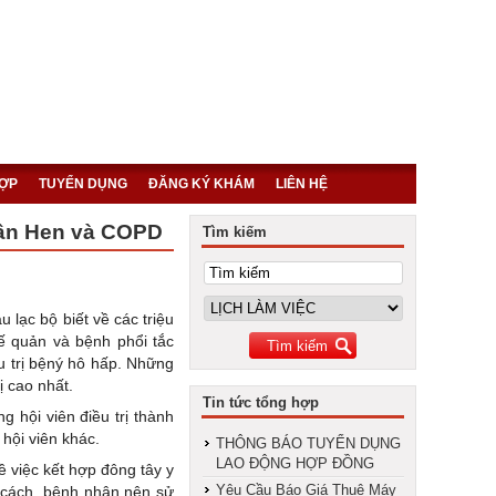
HỢP
TUYỂN DỤNG
ĐĂNG KÝ KHÁM
LIÊN HỆ
hân Hen và COPD
Tìm kiếm
 lạc bộ biết về các triệu
ế quản và bệnh phổi tắc
u trị bệný hô hấp. Những
ị cao nhất.
Tin tức tổng hợp
 hội viên điều trị thành
 hội viên khác.
THÔNG BÁO TUYỂN DỤNG
LAO ĐỘNG HỢP ĐỒNG
 việc kết hợp đông tây y
Yêu Cầu Báo Giá Thuê Máy
g cách, bệnh nhân nên sử