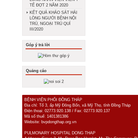
TẾ ĐỢT 2 NĂM 2020
KẾT QUẢ KHẢO SÁT HÀI
LÒNG NGƯỜI BỆNH NỘI
TRÚ, NGOẠI TRÚ QUÍ
III/2020
Góp ý trả lời
Quảng cáo
BỆNH VIỆN PHỔI ĐỒNG THÁP
Địa chỉ: Tổ 3, ấp Mỹ Đông Bốn, xã Mỹ Thọ, tỉnh Đồng Tháp
Điện thoại: 02773.920.138 / Fax: 02773.920.137
Mã số thuế: 1401381386
Website: bvpdongthap.org.vn
PULMONARY HOSPITAL DONG THAP