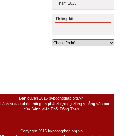
năm 2025
Thống kê
Bản quyền 2015 bvpdongthap.org.vn
 hành vi sao chép thông tin phải được sự đồng ý bằng văn bản
của Bệnh Viện Phổi Đồng Tháp
Copyright 2015 bvpdongthap.org.vn