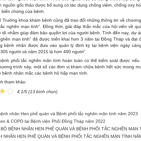
 nguồn gốc thảo dược bổ sung có tác dụng chống viêm, chống oxy hóa
à biến chứng của bệnh.
 sĩ Trưởng khoa khám bệnh cũng đã trao đổi những thông tin về chươn
ắc nghẽn mạn tính”. Đồng thời, giải đáp thắc mắc của hội viên về quá
y tế nhằm giúp đảm bảo quyền lợi của người bệnh. Tính đến nay, dự 
nghẽn mạn tính” đã được triển khai hơn 3 năm tại Đồng Tháp và đạt 
g bệnh nhân được đưa vào quản lý định kỳ tại bệnh viện ngày càn
 305 người và năm 2015 là hơn 400 người”.
bệnh phổi tắc nghẽn mãn tính hoàn toàn có thể kiểm soát được nếu
chương trình này, một số các đơn vị khám chữa bệnh hết sức mong m
 bệnh nhân mắc các bệnh hô hấp mạn tính.
ính tham khảo
4.1/5 (13 bình chọn)
 bệnh nhân Hen phế quản và Bệnh phổi tắc nghẽn mãn tính năm 2023
 Hen & COPD tại Bệnh viện Phổi Đồng Tháp năm 2022
 BỘ BỆNH NHÂN HEN PHẾ QUẢN VÀ BỆNH PHỔI TẮC NGHẼN MẠN 
H NHÂN HEN PHẾ QUẢN VÀ BỆNH PHỔI TẮC NGHẼN MẠN TÍNH NĂM 