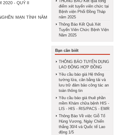
THÔNG BÁO Kết quả tổng
2020 - QUÝ II
điểm xét tuyển viên chức tại
Bệnh viện Phổi Đồng Tháp
 NGHẼN MẠN TÍNH NĂM
năm 2025
Thông Báo Kết Quả Xét
Tuyển Viên Chức Bệnh Viện
Năm 2025
Bạn cần biết
THÔNG BÁO TUYỂN DỤNG
LAO ĐỘNG HỢP ĐỒNG
Yêu cầu báo giá Hệ thống
tường lửa, cân bằng tải và
lưu trữ đảm bảo công tác an
toàn thông tin
Yêu cầu báo giá thuê phần
mềm Khám chữa bệnh HIS -
LIS - HIS - RIS/PACS - EMR
Thông Báo Về việc Giỗ Tổ
Hùng Vương, Ngày Chiến
thắng 30/4 và Quốc tế Lao
động 1/5