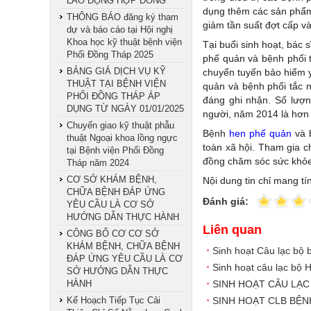
LAO ĐỘNG HỢP ĐỒNG
dụng thêm các sản phẩm
THÔNG BÁO đăng ký tham
giảm tần suất đợt cấp v
dự và báo cáo tại Hội nghị
Khoa học kỹ thuật bệnh viện
Tại buổi sinh hoạt, bác
Phổi Đồng Tháp 2025
phế quản và bệnh phổi t
BẢNG GIÁ DỊCH VỤ KỸ
chuyển tuyến bảo hiểm 
THUẬT TẠI BỆNH VIỆN
quản và bệnh phổi tắc 
PHỔI ĐỒNG THÁP ÁP
đáng ghi nhận. Số lượn
DỤNG TỪ NGÀY 01/01/2025
người, năm 2014 là hơn
Chuyển giao kỹ thuật phẫu
Bệnh
hen phế quản
và 
thuật Ngoại khoa lồng ngực
toàn xã hội. Tham gia 
tại Bệnh viện Phổi Đồng
đồng chăm sóc sức khỏe
Tháp năm 2024
CƠ SỞ KHÁM BỆNH,
Nội dung tin chỉ mang t
CHỮA BỆNH ĐÁP ỨNG
Đánh giá:
YÊU CẦU LÀ CƠ SỞ
HƯỚNG DẪN THỰC HÀNH
Liên quan
CÔNG BỐ CƠ CƠ SỞ
KHÁM BỆNH, CHỮA BỆNH
Sinh hoạt Câu lạc bộ
ĐÁP ỨNG YÊU CẦU LÀ CƠ
Sinh hoạt câu lạc bộ
SỞ HƯỚNG DẪN THỰC
HÀNH
SINH HOẠT CÂU LẠC
Kế Hoạch Tiếp Tục Cải
SINH HOẠT CLB BỆN