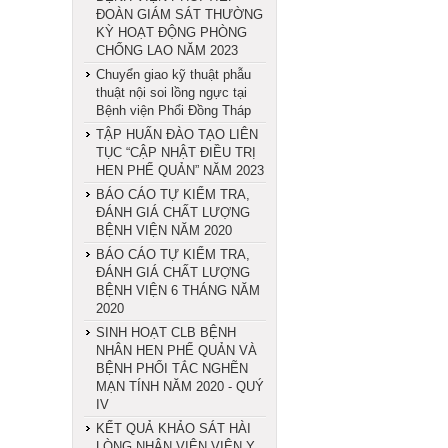
ĐOÀN GIÁM SÁT THƯỜNG
KỲ HOẠT ĐỘNG PHÒNG
CHỐNG LAO NĂM 2023
Chuyển giao kỹ thuật phẫu
thuật nội soi lồng ngực tại
Bệnh viện Phổi Đồng Tháp
TẬP HUẤN ĐÀO TẠO LIÊN
TỤC “CẬP NHẬT ĐIỀU TRỊ
HEN PHẾ QUẢN” NĂM 2023
BÁO CÁO TỰ KIỂM TRA,
ĐÁNH GIÁ CHẤT LƯỢNG
BỆNH VIỆN NĂM 2020
BÁO CÁO TỰ KIỂM TRA,
ĐÁNH GIÁ CHẤT LƯỢNG
BỆNH VIỆN 6 THÁNG NĂM
2020
SINH HOẠT CLB BỆNH
NHÂN HEN PHẾ QUẢN VÀ
BỆNH PHỔI TẮC NGHẼN
MẠN TÍNH NĂM 2020 - QUÝ
IV
KẾT QUẢ KHẢO SÁT HÀI
LÒNG NHÂN VIÊN VIÊN Y