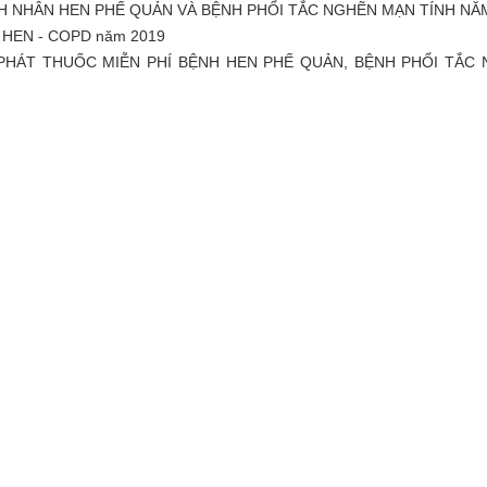
H NHÂN HEN PHẾ QUẢN VÀ BỆNH PHỔI TẮC NGHẼN MẠN TÍNH NĂM 
ộ HEN - COPD năm 2019
PHÁT THUỐC MIỄN PHÍ BỆNH HEN PHẾ QUẢN, BỆNH PHỔI TẮC