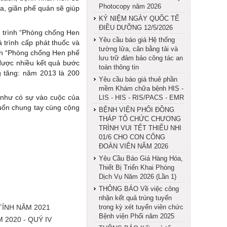
Photocopy năm 2026
, giãn phế quản sẽ giúp
KỶ NIỆM NGÀY QUỐC TẾ
ĐIỀU DƯỠNG 12/5/2026
g trình “Phòng chống Hen
Yêu cầu báo giá Hệ thống
 trình cấp phát thuốc và
tường lửa, cân bằng tải và
án “Phòng chống Hen phế
lưu trữ đảm bảo công tác an
được nhiều kết quả bước
toàn thông tin
g tăng: năm 2013 là 200
Yêu cầu báo giá thuê phần
mềm Khám chữa bệnh HIS -
 như có sự vào cuộc của
LIS - HIS - RIS/PACS - EMR
uốn chung tay cùng cộng
BỆNH VIỆN PHỔI ĐỒNG
THÁP TỔ CHỨC CHƯƠNG
TRÌNH VUI TẾT THIẾU NHI
01/6 CHO CON CÔNG
ĐOÀN VIÊN NĂM 2026
Yêu Cầu Báo Giá Hàng Hóa,
Thiết Bị Triển Khai Phòng
Dịch Vụ Năm 2026 (Lần 1)
THÔNG BÁO Về việc công
nhận kết quả trúng tuyển
TÍNH NĂM 2021
trong kỳ xét tuyển viên chức
Bệnh viện Phổi năm 2025
2020 - QUÝ IV