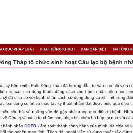
IÁO DỤC PHÁP LUẬT
HOẠT ĐỘNG KH&ĐT
BẠN CẦN BIẾT
TIN TỔNG 
Đồng Tháp tổ chức sinh hoạt Câu lạc bộ bệnh n
bác sỹ Bệnh viện Phổi Đồng Tháp đã hướng dẫn, tư vấn cho hội viên câu
iều trị; cách sử dụng thuốc đúng cách cho bệnh nhân bệnh hen ph
 sỹ đã chia sẻ với bệnh nhân cách sử dụng dụng cụ xịt - hít trong điề
c loại dụng cụ hít và thao tác kỹ thuật nhằm đạt được hiệu quả điều tr
nhiều câu hỏi về những vấn đề gặp phải trong quá điều trị bệnh. Những
 về điều trị và cách tự chăm sóc, phục hồi chức hô hấp tại nhà với các
ột bệnh nhân
COPD
kiểm soát thành công bệnh của mình, đã chia sẻ về
 phổi tắc nghẽn mạn tính. Theo đó, ngoài việc sử dụng thuốc tây đún