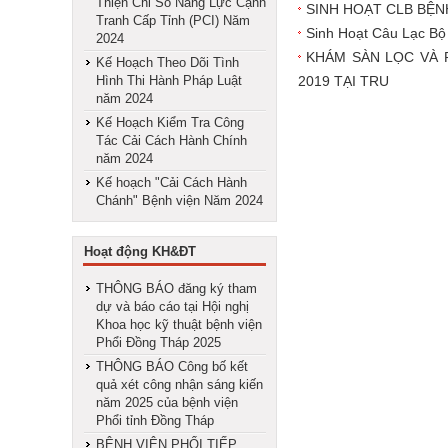
Thiện Chỉ Số Nằng Lực Cạnh
SINH HOẠT CLB BỆN
Tranh Cấp Tỉnh (PCI) Năm
Sinh Hoạt Câu Lạc B
2024
KHÁM SÀN LỌC VÀ 
Kế Hoạch Theo Dõi Tình
Hình Thi Hành Pháp Luật
2019 TẠI TRU
năm 2024
Kế Hoạch Kiểm Tra Công
Tác Cải Cách Hành Chính
năm 2024
Kế hoạch "Cải Cách Hành
Chánh" Bệnh viện Năm 2024
Hoạt động KH&ĐT
THÔNG BÁO đăng ký tham
dự và báo cáo tại Hội nghị
Khoa học kỹ thuật bệnh viện
Phổi Đồng Tháp 2025
THÔNG BÁO Công bố kết
quả xét công nhận sáng kiến
năm 2025 của bệnh viện
Phổi tỉnh Đồng Tháp
BỆNH VIỆN PHỔI TIẾP