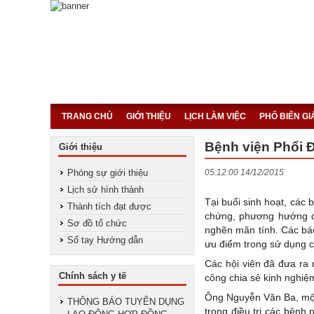
TRANG CHỦ
GIỚI THIỆU
LỊCH LÀM VIỆC
PHỔ BIẾN G
Bệnh viện Phổi 
Giới thiệu
Phóng sự giới thiệu
05:12:00 14/12/2015
Lịch sử hình thành
Tại buổi sinh hoạt, các 
Thành tích đạt được
chứng, phương hướng đ
Sơ đồ tổ chức
nghẽn mãn tính. Các bác
Sổ tay Hướng dẫn
ưu điểm trong sử dụng cá
Các hội viên đã đưa ra 
Chính sách y tế
công chia sẻ kinh nghiệm
Ông Nguyễn Văn Ba, m
THÔNG BÁO TUYỂN DỤNG
trong điều trị các bệnh