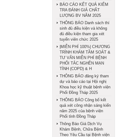
BÁO CÁO KẾT QUẢ KIỂM
TRA ĐÁNH GIÁ CHẤT
LƯỢNG BV NĂM 2025
THÔNG BÁO Danh sách thí
sinh đủ điều kiện và không
đủ điều kiện tham gia xét
tuyển viên chức 2025
|MIỄN PHÍ 100%| CHƯƠNG
TRÌNH KHÁM TẦM SOÁT &
TƯ VẤN MIỄN PHÍ BỆNH
PHỔI TẮC NGHẼN MẠN
TÍNH (COPD) & H
THÔNG BÁO đăng ký tham
dự và báo cáo tại Hội nghị
Khoa học kỹ thuật bệnh viện
Phổi Đồng Tháp 2025
THÔNG BÁO Công bố kết
quả xét công nhận sáng kiến
năm 2025 của bệnh viện
Phổi tỉnh Đồng Tháp
Thông Báo Giá Dịch Vụ
Khám Bệnh, Chữa Bệnh
Theo Yêu Cầu tại Bệnh viện